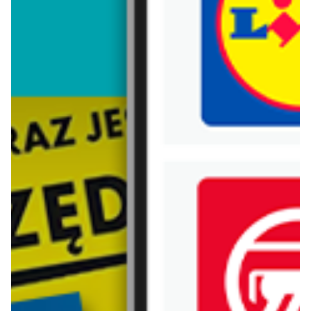
Trafiłeś na nieaktualną gazetkę
Zobacz aktualne gazetki Blix!
od dziś
aktualna
Chata Polska
Lidl
Po mięso? Tylko do Chaty! 06-08.08
Oferta od czwartku