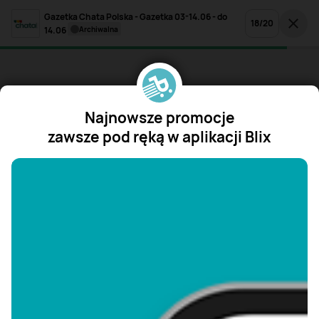
Gazetka Chata Polska - Gazetka 03-14.06 - do
18
/
20
14.06
archiwalna
Najnowsze promocje
zawsze pod ręką w aplikacji Blix
"/>