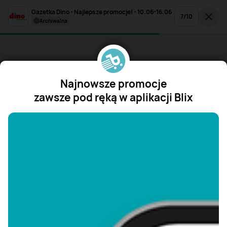
Gazetka Dino - Najlepsze promocje! - 10.06-16.06
7
/
10
archiwalna
Najnowsze promocje
zawsze pod ręką w aplikacji Blix
"/>