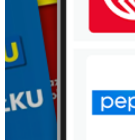
WIĘCEJ GAZETEK DINO
ARCHIWALNA GAZETKA