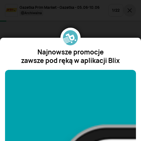
Gazetka Prim Market - Gazetka - 05.06-10.06
1
/
22
archiwalna
Najnowsze promocje
zawsze pod ręką w aplikacji Blix
"/>