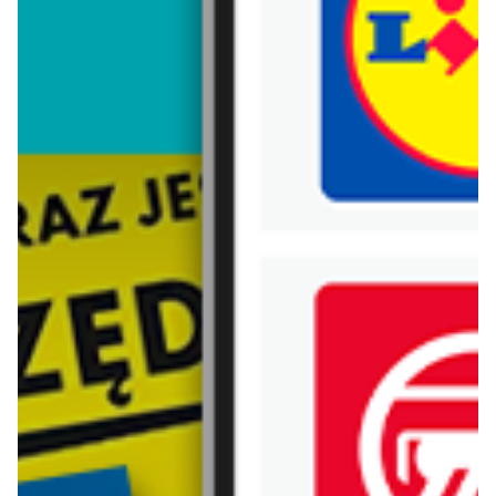
Trafiłeś na nieaktualną gazetkę
Zobacz aktualne gazetki Blix!
Zawartość dla osób
pełnoletnich
ODBLOKUJ
od dziś
aktualna
Prim Market
Lidl
Witaj szkoło!
Soplica - odkryj smaki lata w Lidlu