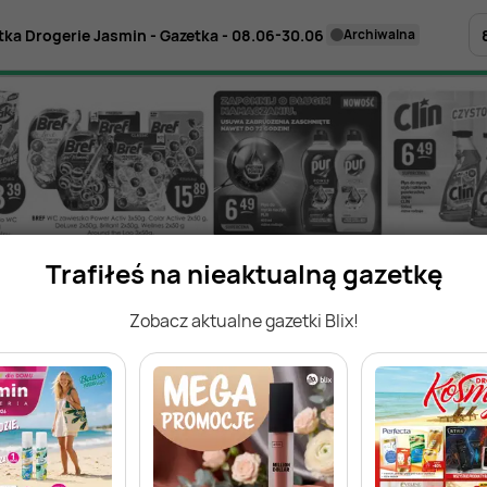
tka Drogerie Jasmin - Gazetka - 08.06-30.06
archiwalna
Trafiłeś na nieaktualną gazetkę
Zobacz aktualne gazetki Blix!