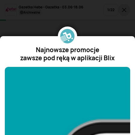
Gazetka Hebe - Gazetka - 03.06-18.06
1
/
22
archiwalna
Najnowsze promocje
zawsze pod ręką w aplikacji Blix
"/>