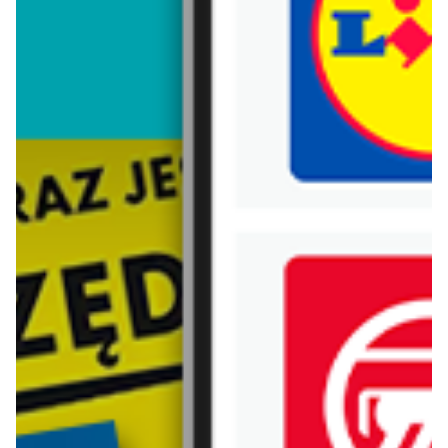
Trafiłeś na nieaktualną gazetkę
Zobacz aktualne gazetki Blix!
aktualna
aktualna
Hebe
Rossmann
Dezodoranty i antyperspiranty w niskich cenach
Nowe MEGA PROMOCJE - od 6.08