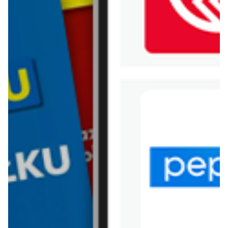
WIĘCEJ GAZETEK
GREENPOINT
ARCHIWALNA GAZETKA