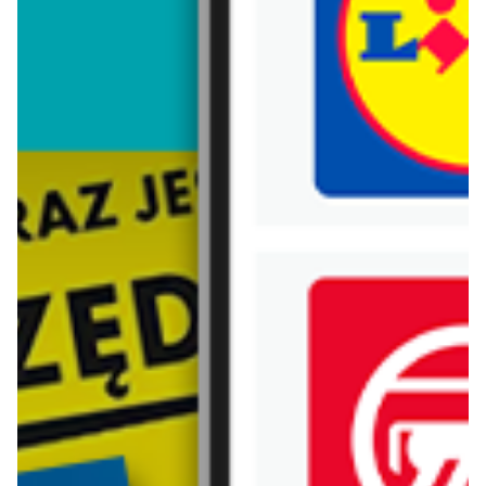
Trafiłeś na nieaktualną gazetkę
Zobacz aktualne gazetki Blix!
aktualna
aktualna
Greenpoint
Greenpoint
Nowości na wyprzedaży!
Sukienki od 29,99 zł