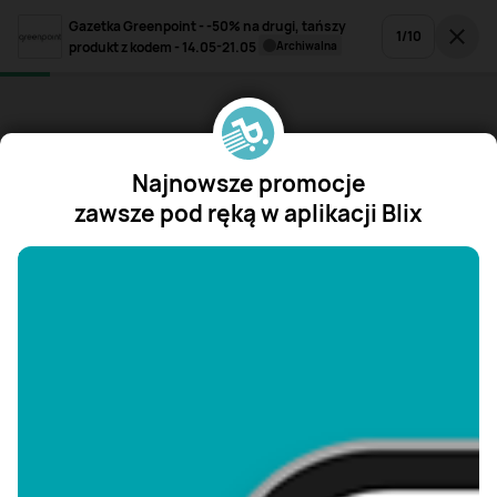
Gazetka Greenpoint - -50% na drugi, tańszy
1
/
10
produkt z kodem - 14.05-21.05
archiwalna
Najnowsze promocje
zawsze pod ręką w aplikacji Blix
"/>