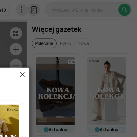
/
10
Więcej gazetek
Polecane
Ryłko
Nowe
aktualna
aktualna