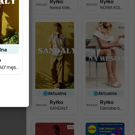
Ryłko
Ryłko
Nowa kolekcja męska
NOWA KOLEKCJA damska
alna
o
SANDAŁY męskie
aktualna
aktualna
Ryłko
Ryłko
SANDAŁY męskie
Damskie obuwie na WESELE