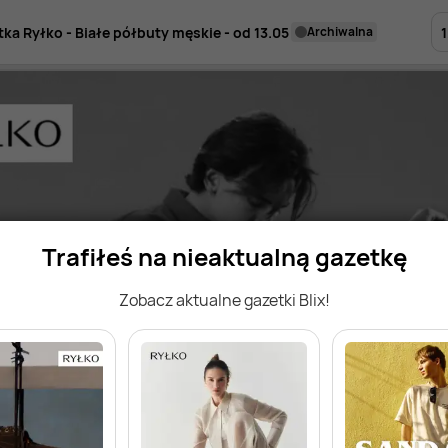
1
tka Ryłko - Białe półbuty męskie - od 13.05
archiwalna
Trafiłeś na nieaktualną gazetkę
Zobacz aktualne gazetki Blix!