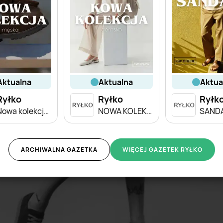
aktualna
aktualna
aktu
Ryłko
Ryłko
Ryłk
Nowa kolekcja męska
NOWA KOLEKCJA damska
ARCHIWALNA GAZETKA
WIĘCEJ GAZETEK RYŁKO