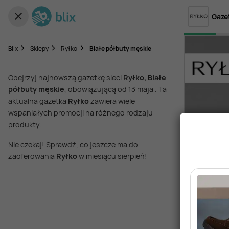
Gaze
Blix
Sklepy
Ryłko
Białe półbuty męskie
Obejrzyj najnowszą gazetkę sieci
Ryłko, Białe
półbuty męskie
, obowiązującą od 13 maja . Ta
aktualna gazetka
Ryłko
zawiera wiele
wspaniałych promocji na różnego rodzaju
produkty.
Nie czekaj! Sprawdź, co jeszcze ma do
zaoferowania
Ryłko
w miesiącu sierpień!