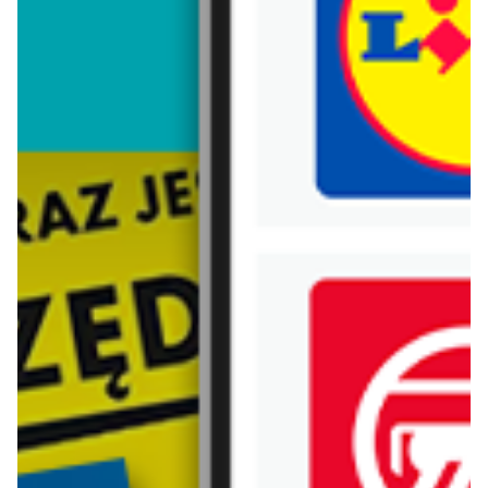
Trafiłeś na nieaktualną gazetkę
Zobacz aktualne gazetki Blix!
aktualna
aktualna
Stokrotka
Lidl
Kuchnia Iberyjska
Oferta od czwartku