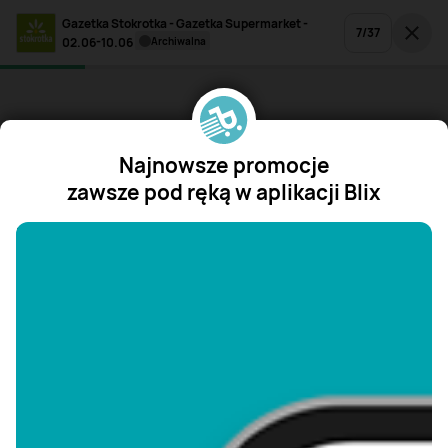
Gazetka Stokrotka - Gazetka Supermarket -
7
/
37
02.06-10.06
archiwalna
Najnowsze promocje
zawsze pod ręką w aplikacji Blix
"/>