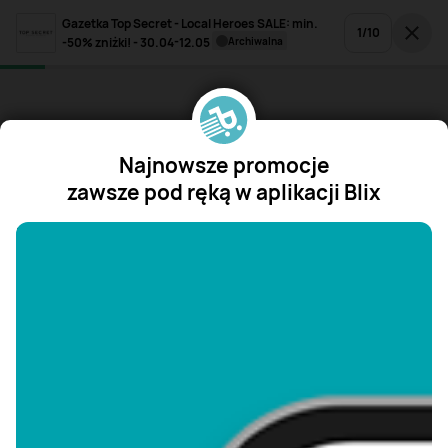
Gazetka Top Secret - Local Heroes SALE: min.
1
/
10
-50% zniżki! - 30.04-12.05
archiwalna
Najnowsze promocje
zawsze pod ręką w aplikacji Blix
"/>