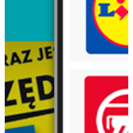
Trafiłeś na nieaktualną gazetkę
Zobacz aktualne gazetki Blix!
aktualna
aktualna
Top Secret
H&M
-15% przy zakupie 3 produktów
NOWOŚCI - kolekcja męska