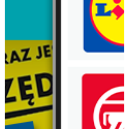
Trafiłeś na nieaktualną gazetkę
Zobacz aktualne gazetki Blix!
aktualna
aktualna
Black Red White
Abra Meble
Nie czekaj na ostatni dzwonek
Panele, lamele, kamień