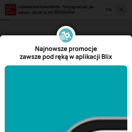
Gazetka Black Red White - Twój ogród taki, jak
1
/
14
lubisz! - 28.05-14.06
archiwalna
Najnowsze promocje
zawsze pod ręką w aplikacji Blix
"/>