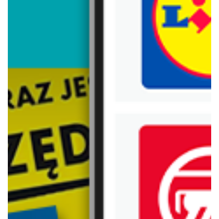
Trafiłeś na nieaktualną gazetkę
Zobacz aktualne gazetki Blix!
aktualna
aktualna
Carrefour
Lidl
W sumie od czwartku weekend okazji
Oferta od czwartku