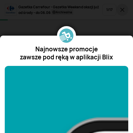
Gazetka Carrefour - Gazetka Weekend okazji już
1
/
17
od środy - do 06.06
archiwalna
Najnowsze promocje
zawsze pod ręką w aplikacji Blix
"/>