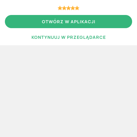
OTWÓRZ W APLIKACJI
Więcej gazetek
KONTYNUUJ W PRZEGLĄDARCE
WIĘCEJ GAZETEK
Polecane
Drogerie Natura
Nowe
Drogerie
aktualna
aktualna
Drogerie Natura
Rossmann