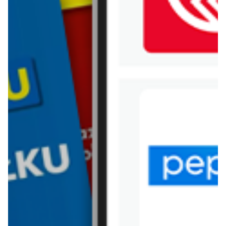
WIĘCEJ GAZETEK DROGERIE
NATURA
ARCHIWALNA GAZETKA