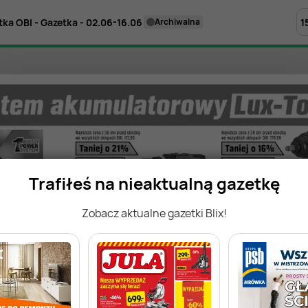
1
tka OBI - Gazetka - 02.06-16.06
archiwalna
Trafiłeś na nieaktualną gazetkę
Zobacz aktualne gazetki Blix!