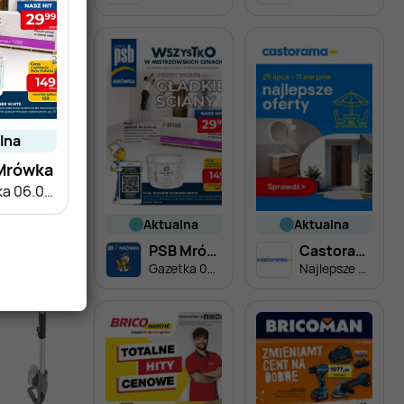
alna
Mrówka
Gazetka 06.08-14.08
aktualna
aktualna
PSB Mrówka
Castorama
Gazetka 06.08-14.08
Najlepsze oferty