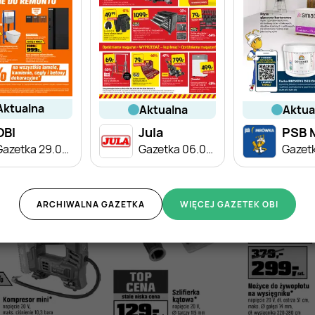
aktualna
aktualna
aktu
OBI
Jula
PSB 
Gazetka 29.07-18.08
Gazetka 06.08-02.09
ARCHIWALNA GAZETKA
WIĘCEJ GAZETEK OBI