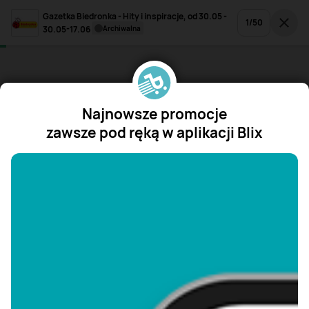
Gazetka Biedronka - Hity i inspiracje, od 30.05 -
1
/
50
30.05-17.06
archiwalna
Najnowsze promocje
zawsze pod ręką w aplikacji Blix
"/>