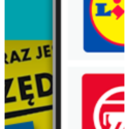
Trafiłeś na nieaktualną gazetkę
Zobacz aktualne gazetki Blix!
Zawartość dla osób
pełnoletnich
ODBLOKUJ
już za 1 dzień
aktualna
Biedronka
Lidl
Soplica - odkryj smaki lata w Biedronce
Oferta od poniedziałku