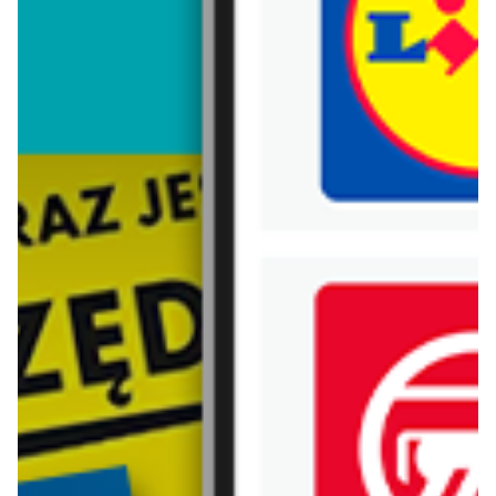
Trafiłeś na nieaktualną gazetkę
Zobacz aktualne gazetki Blix!
aktualna
już za 1 dzień
Kaufland
Lidl
Oferta Kaufland - SUPER SOBOTA
Oferta od czwartku