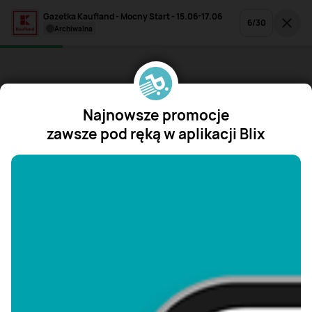
Gazetka Kaufland - Mocny Start - 15.06-17.06
6
/
30
archiwalna
Najnowsze promocje
zawsze pod ręką w aplikacji Blix
"/>