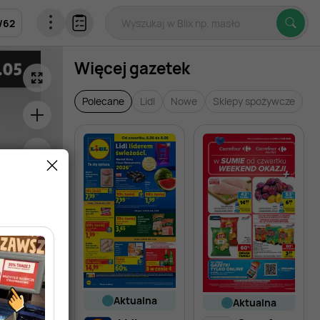
/
62
Więcej gazetek
Polecane
Lidl
Nowe
Sklepy spożywcze
aktualna
aktualna