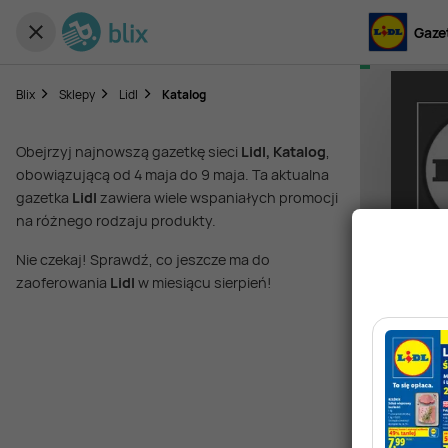
Gazet
Blix
Sklepy
Lidl
Katalog
Obejrzyj najnowszą gazetkę sieci
Lidl, Katalog
,
obowiązującą od 4 maja do 9 maja. Ta aktualna
gazetka
Lidl
zawiera wiele wspaniałych promocji
na różnego rodzaju produkty.
Nie czekaj! Sprawdź, co jeszcze ma do
zaoferowania
Lidl
w miesiącu sierpień!