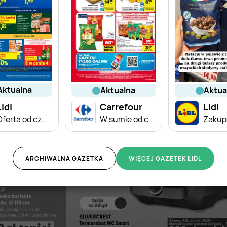
aktualna
aktualna
aktu
Lidl
Carrefour
Lidl
Oferta od czwartku
W sumie od czwartku weekend okazji
ARCHIWALNA GAZETKA
WIĘCEJ GAZETEK LIDL