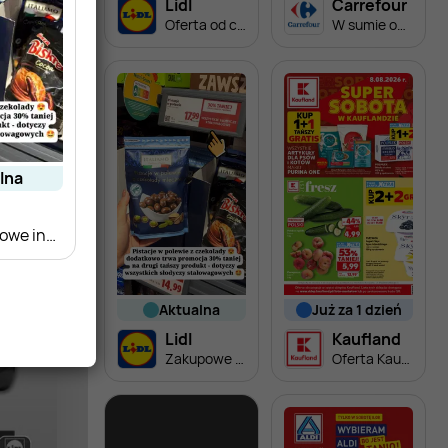
Lidl
Carrefour
Oferta od czwartku
W sumie od czwartku weekend okazji
alna
Zakupowe inspiracje w Lidl
aktualna
już za 1 dzień
Lidl
Kaufland
Zakupowe inspiracje w Lidl
Oferta Kaufland - SUPER SOBOTA