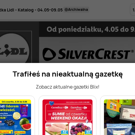
1
ka Lidl - Katalog - 04.05-09.05
archiwalna
Trafiłeś na nieaktualną gazetkę
Zobacz aktualne gazetki Blix!