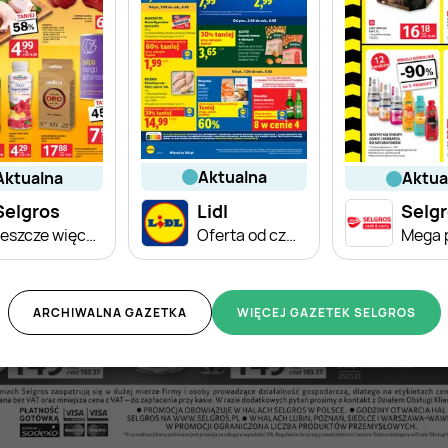
aktualna
aktualna
aktu
Selgros
Lidl
Selg
Jeszcze więcej super promocji!
Oferta od czwartku
Mega 
ARCHIWALNA GAZETKA
WIĘCEJ GAZETEK SELGROS