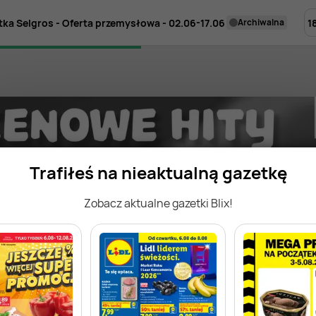
1
tka Selgros - Oferta przemysłowa - 02.06-17.06
archiwalna
Trafiłeś na nieaktualną gazetkę
Zobacz aktualne gazetki Blix!