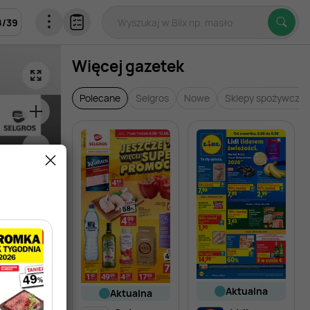
8
/
39
Więcej gazetek
Polecane
Selgros
Nowe
Sklepy spożywcze
aktualna
aktualna