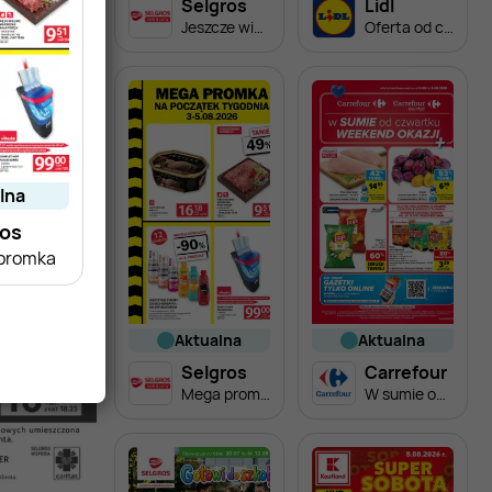
Selgros
Lidl
Jeszcze więcej super promocji!
Oferta od czwartku
alna
ros
promka
aktualna
aktualna
Selgros
Carrefour
Mega promka
W sumie od czwartku weekend okazji