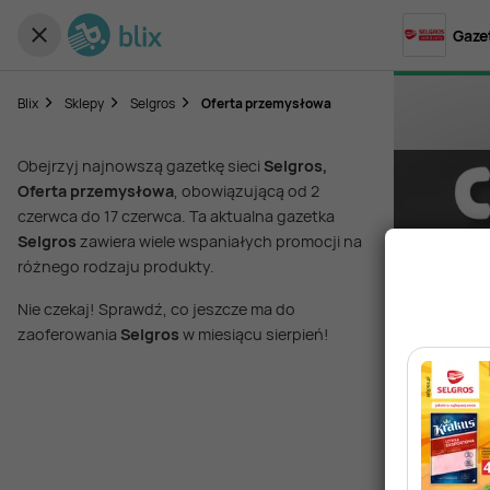
Gaze
Blix
Sklepy
Selgros
Oferta przemysłowa
Obejrzyj najnowszą gazetkę sieci
Selgros,
Oferta przemysłowa
, obowiązującą od 2
czerwca do 17 czerwca. Ta aktualna gazetka
Selgros
zawiera wiele wspaniałych promocji na
różnego rodzaju produkty.
Nie czekaj! Sprawdź, co jeszcze ma do
zaoferowania
Selgros
w miesiącu sierpień!