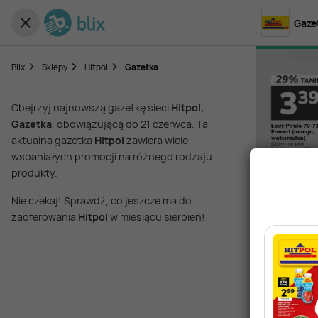
Gazet
Blix
Sklepy
Hitpol
Gazetka
Obejrzyj najnowszą gazetkę sieci
Hitpol,
Gazetka
, obowiązującą do 21 czerwca. Ta
aktualna gazetka
Hitpol
zawiera wiele
wspaniałych promocji na różnego rodzaju
produkty.
Nie czekaj! Sprawdź, co jeszcze ma do
zaoferowania
Hitpol
w miesiącu sierpień!