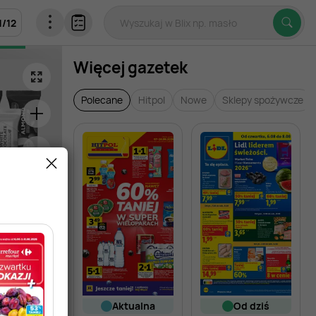
1
/
12
Więcej gazetek
Polecane
Hitpol
Nowe
Sklepy spożywcze
aktualna
od dziś