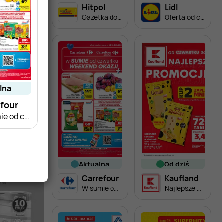
Hitpol
Lidl
Gazetka do 16.08
Oferta od czwartku
alna
four
W sumie od czwartku weekend okazji
aktualna
od dziś
Carrefour
Kaufland
W sumie od czwartku weekend okazji
Najlepsze promocje!