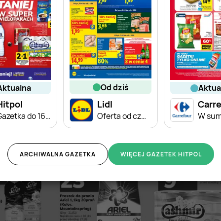
od dziś
aktualna
aktu
Hitpol
Lidl
Carre
Gazetka do 16.08
Oferta od czwartku
ARCHIWALNA GAZETKA
WIĘCEJ GAZETEK HITPOL