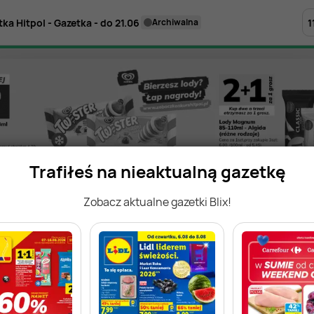
1
ka Hitpol - Gazetka - do 21.06
archiwalna
Trafiłeś na nieaktualną gazetkę
Zobacz aktualne gazetki Blix!