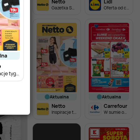
Netto
Lidl
Gazetka Spożywcza
Oferta od czwartku
alna
o
Inspiracje tygodnia Tekstylia dziecięce
aktualna
aktualna
Netto
Carrefour
Inspiracje tygodnia Tekstylia dziecięce
W sumie od czwartku weekend okazji