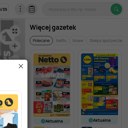
5
/
35
Więcej gazetek
Polecane
Netto
Nowe
Sklepy spożywcze
aktualna
aktualna