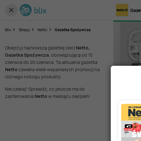
Gaze
Blix
Sklepy
Netto
Gazetka Spożywcza
Obejrzyj najnowszą gazetkę sieci
Netto,
Gazetka Spożywcza
, obowiązującą od 15
czerwca do 20 czerwca. Ta aktualna gazetka
Netto
zawiera wiele wspaniałych promocji na
różnego rodzaju produkty.
Nie czekaj! Sprawdź, co jeszcze ma do
zaoferowania
Netto
w miesiącu sierpień!