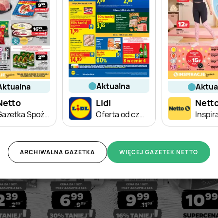
aktualna
aktualna
aktu
Netto
Lidl
Nett
Gazetka Spożywcza
Oferta od czwartku
ARCHIWALNA GAZETKA
WIĘCEJ GAZETEK NETTO