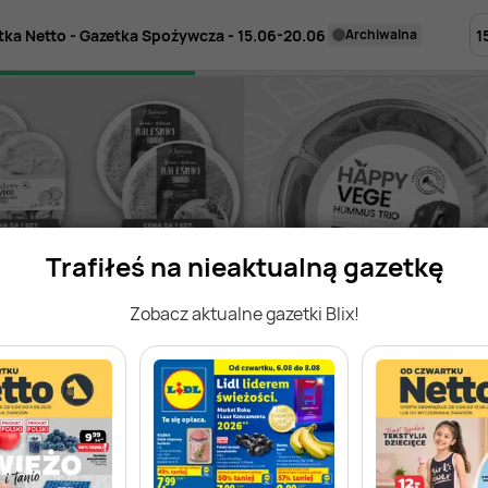
1
tka Netto - Gazetka Spożywcza - 15.06-20.06
archiwalna
Trafiłeś na nieaktualną gazetkę
Zobacz aktualne gazetki Blix!