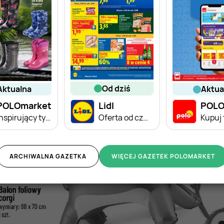
od dziś
aktualna
aktu
POLOmarket
Lidl
POLO
Inspirujący tydzień
Oferta od czwartku
ARCHIWALNA GAZETKA
WIĘCEJ GAZETEK POLOMARKET