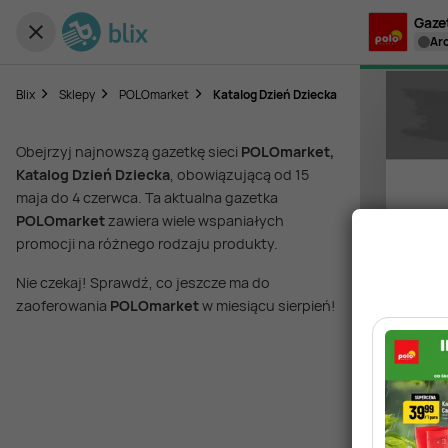
Gaze
a
Blix
Sklepy
POLOmarket
Katalog Dzień Dziecka
Obejrzyj najnowszą gazetkę sieci
POLOmarket,
Katalog Dzień Dziecka
, obowiązującą od 15
maja do 4 czerwca. Ta aktualna gazetka
POLOmarket
zawiera wiele wspaniałych
promocji na różnego rodzaju produkty.
Nie czekaj! Sprawdź, co jeszcze ma do
zaoferowania
POLOmarket
w miesiącu sierpień!