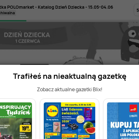
tka POLOmarket - Katalog Dzień Dziecka - 15.05-04.06
rchiwalna
Trafiłeś na nieaktualną gazetkę
Zobacz aktualne gazetki Blix!