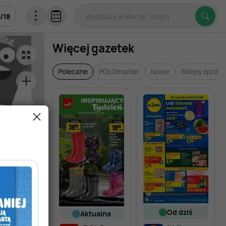
5
/
18
Więcej gazetek
Polecane
POLOmarket
Nowe
Sklepy spoży
od dziś
aktualna