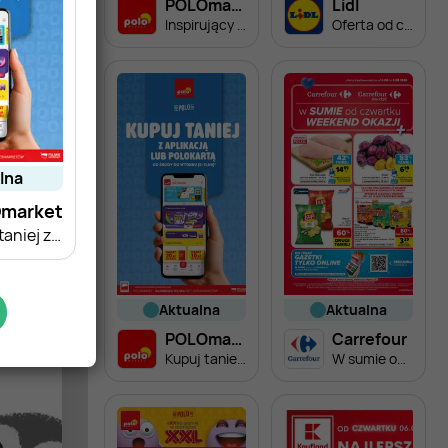
POLOmarket
Lidl
Inspirujący tydzień
Oferta od czwartku
alna
market
Kupuj taniej z aplikacją lub polokartą
aktualna
aktualna
POLOmarket
Carrefour
Kupuj taniej z aplikacją lub polokartą
W sumie od czwartku weekend okazji