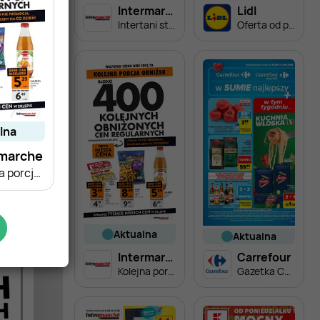
Intermarche
Lidl
Intertani start tygodnia
Oferta od poniedziałku
alna
rmarche
Kolejna porcja obniżek
aktualna
aktualna
Intermarche
Carrefour
Kolejna porcja obniżek
Gazetka Carrefour od poniedziałku