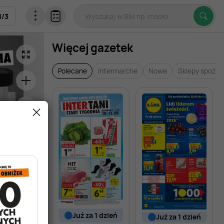
1
/
3
Więcej gazetek
Polecane
Intermarche
Nowe
Sklepy spoży
już za 1 dzień
już za 1 dzień