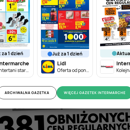
ż za 1 dzień
aktu
już za 1 dzień
Intermarche
Lidl
Inte
Intertani start tygodnia
Oferta od poniedziałku
ARCHIWALNA GAZETKA
WIĘCEJ GAZETEK INTERMARCHE