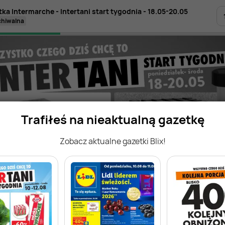
ka Intermarche - Intertani start tygodnia - 18.05-20.05
rchiwalna
Trafiłeś na nieaktualną gazetkę
Zobacz aktualne gazetki Blix!