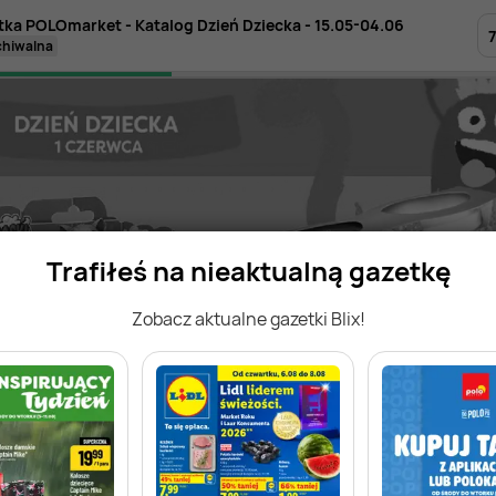
tka POLOmarket - Katalog Dzień Dziecka - 15.05-04.06
7
rchiwalna
Trafiłeś na nieaktualną gazetkę
Zobacz aktualne gazetki Blix!