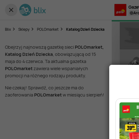
Gaze
a
Blix
Sklepy
POLOmarket
Katalog Dzień Dziecka
Obejrzyj najnowszą gazetkę sieci
POLOmarket,
Katalog Dzień Dziecka
, obowiązującą od 15
maja do 4 czerwca. Ta aktualna gazetka
POLOmarket
zawiera wiele wspaniałych
promocji na różnego rodzaju produkty.
Nie czekaj! Sprawdź, co jeszcze ma do
zaoferowania
POLOmarket
w miesiącu sierpień!