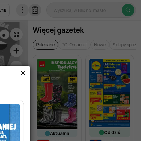
/
18
Więcej gazetek
Polecane
POLOmarket
Nowe
Sklepy spoży
od dziś
aktualna