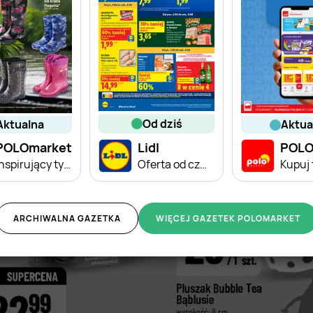
od dziś
aktualna
aktu
POLOmarket
Lidl
POLO
Inspirujący tydzień
Oferta od czwartku
ARCHIWALNA GAZETKA
WIĘCEJ GAZETEK POLOMARKET