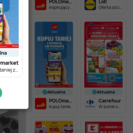
POLOmarket
Lidl
Inspirujący tydzień
Oferta od czwartku
alna
market
Kupuj taniej z aplikacją lub polokartą
aktualna
aktualna
POLOmarket
Carrefour
Kupuj taniej z aplikacją lub polokartą
W sumie od czwartku weekend okazji