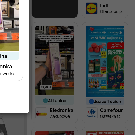
Biedronka
Lidl
Soplica - odkryj smaki lata w Biedronce
Oferta od poniedziałku
alna
ronka
Zakupowe Inspiracje - produkty do domu i dodatki modowe
aktualna
już za 1 dzień
Biedronka
Carrefour
Zakupowe Inspiracje - produkty do domu i dodatki modowe
Gazetka Carrefour od poniedziałku