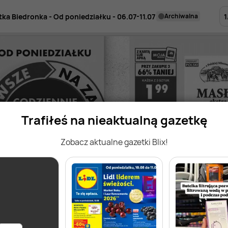
1
tka Biedronka - Od poniedziałku - 06.07-11.07
archiwalna
Trafiłeś na nieaktualną gazetkę
Zobacz aktualne gazetki Blix!