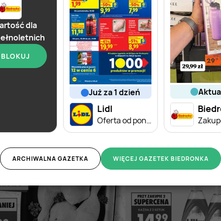
rtość dla
ełnoletnich
BLOKUJ
aktu
aktualna
już za 1 dzień
Biedronka
Lidl
Bied
Soplica - odkryj smaki lata w Biedronce
Oferta od poniedziałku
ARCHIWALNA GAZETKA
WIĘCEJ GAZETEK BIEDRONKA