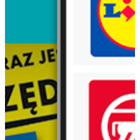
Trafiłeś na nieaktualną gazetkę
Zobacz aktualne gazetki Blix!
Zawartość dla osób
pełnoletnich
ODBLOKUJ
już za 7 dni
od dziś
Biedronka
Lidl
Czas na Toast!
Katalog