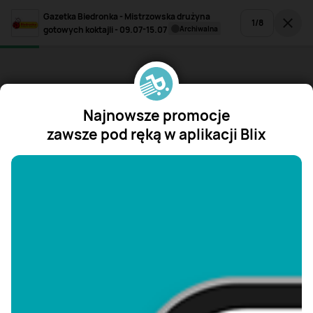
Gazetka Biedronka - Mistrzowska drużyna
1
/
8
gotowych koktajli - 09.07-15.07
archiwalna
Najnowsze promocje
zawsze pod ręką w aplikacji Blix
"/>