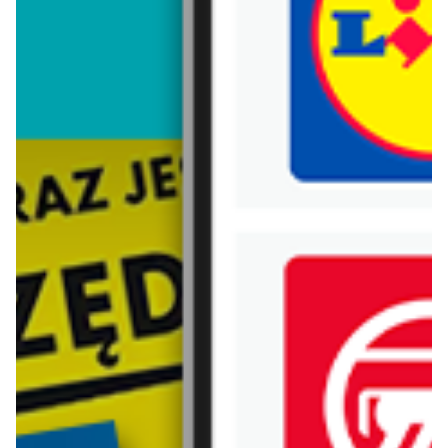
Trafiłeś na nieaktualną gazetkę
Zobacz aktualne gazetki Blix!
aktualna
aktualna
Limonka
Limonka
Gazetka 30.07-09.08
Plakaty promocyjne