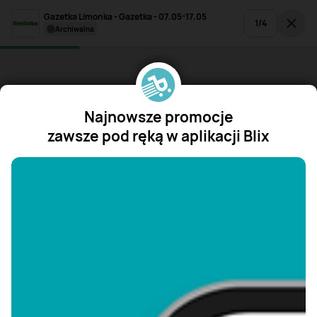
Gazetka Limonka - Gazetka - 07.05-17.05
1
/
4
archiwalna
Najnowsze promocje
zawsze pod ręką w aplikacji Blix
"/>