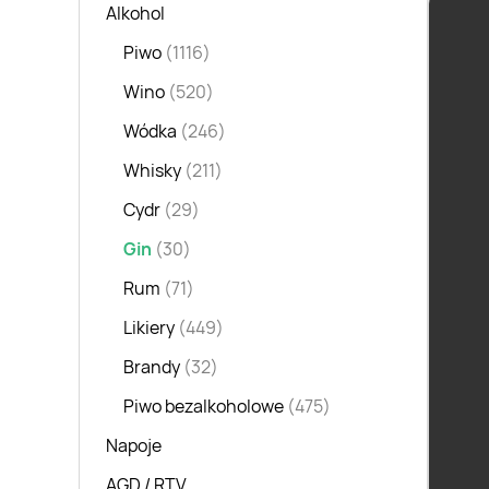
Alkohol
Piwo
(1116)
Wino
(520)
Wódka
(246)
Whisky
(211)
Gin 
Cydr
(29)
Gin
(30)
Rum
(71)
Likiery
(449)
Brandy
(32)
Piwo bezalkoholowe
(475)
Napoje
AGD / RTV