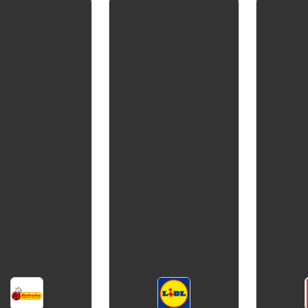
aktualna
Seagram's
Gin Bom