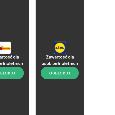
aktualna
rtość dla
Zawartość dla
Gin Roku ze szklanką
ełnoletnich
osób pełnoletnich
BLOKUJ
ODBLOKUJ
aktualna
feater Pink