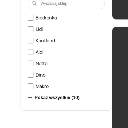
Biedronka
Lidl
Kaufland
Aldi
Netto
Dino
Makro
Prim Market
Pokaż wszystkie (
10
)
Selgros
Żabka