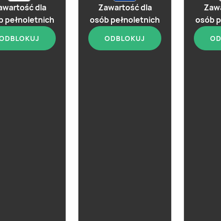
awartość dla
Zawartość dla
Zawa
b pełnoletnich
osób pełnoletnich
osób p
ODBLOKUJ
ODBLOKUJ
OD
aktualna
Gin 24HEARTS Pink
Love Edition