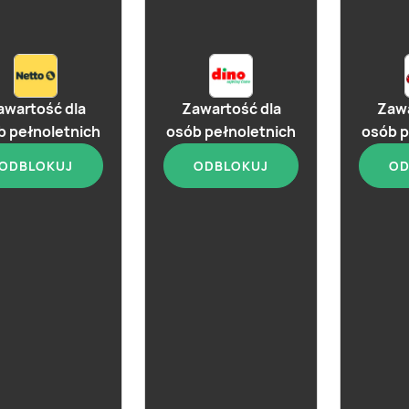
już za 3 dni
Gin Seagram's
awartość dla
Zawartość dla
Zawa
b pełnoletnich
osób pełnoletnich
osób p
ODBLOKUJ
ODBLOKUJ
OD
aktualna
Seagram's
Gin Bee
Dry