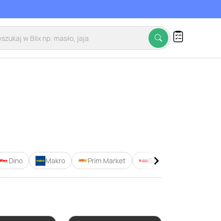
Dino
Makro
Prim Market
Selgros
Żabka