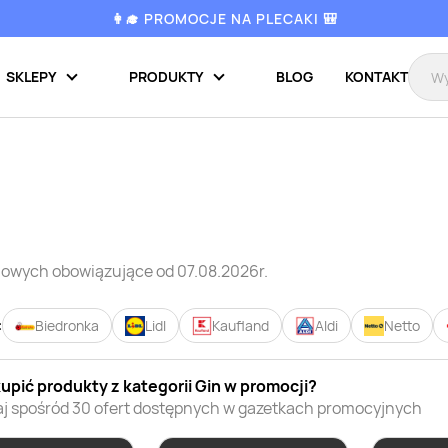
👩‍🎓 PROMOCJE NA PLECAKI 🎒
SKLEPY
PRODUKTY
BLOG
KONTAKT
dlowych
obowiązujące od 07.08.2026r.
:
Biedronka
Lidl
Kaufland
Aldi
Netto
kupić
produkty z kategorii
Gin
w promocji?
j spośród
30
ofert dostępnych w gazetkach promocyjnych