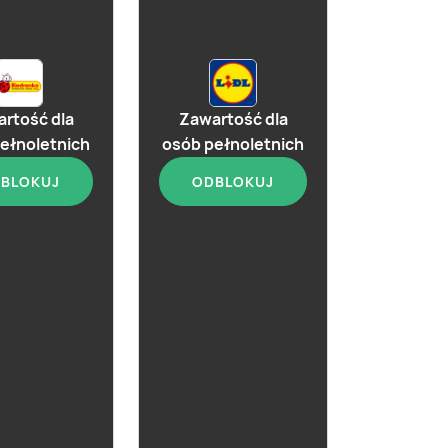
rtość dla
Zawartość dla
ełnoletnich
osób pełnoletnich
BLOKUJ
ODBLOKUJ
aktualna
Gin Whitley Neill
Parma Violet
aktualna
feater London