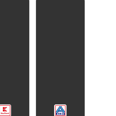
aktualna
aktualna
bay Sapphire
Gin Greyson's