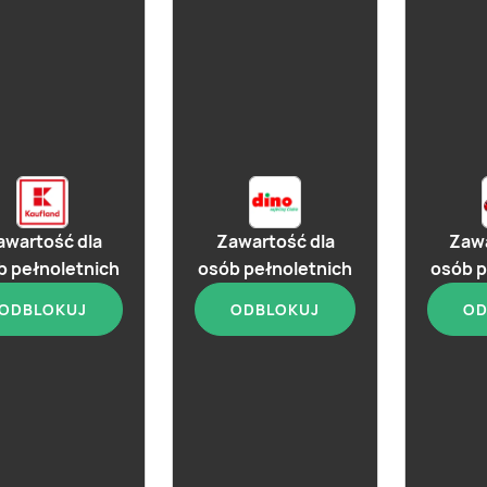
aktualna
ubuski Original
awartość dla
Zawartość dla
Zawa
b pełnoletnich
osób pełnoletnich
osób p
ODBLOKUJ
ODBLOKUJ
OD
Gin Bee