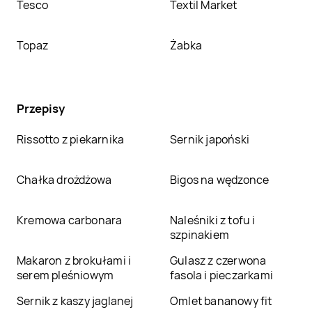
Tesco
Textil Market
Topaz
Żabka
Przepisy
Rissotto z piekarnika
Sernik japoński
Chałka drożdżowa
Bigos na wędzonce
Kremowa carbonara
Naleśniki z tofu i
szpinakiem
Makaron z brokułami i
Gulasz z czerwona
serem pleśniowym
fasola i pieczarkami
Sernik z kaszy jaglanej
Omlet bananowy fit