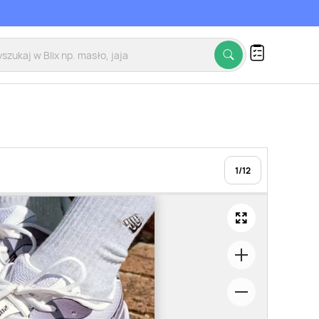
1
/
12