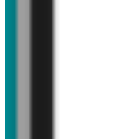
aktualna
aktualna
OBI
Bricoman
Gazetka 29.07-18.08
Gazetka 20.07-16.08
aktualna
aktualna
Leroy Merlin
Bricomarche