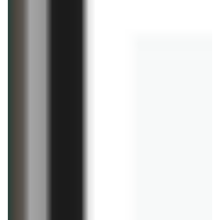
Najnowsze artykuły i rankingi
grill
Grill gazowy czy węglowy - który sprawdzi się
lepiej na Majówkę?
07.04.2025
ogród
Warzywnik na balkonie - jak zrobić? Co sadzić,
kiedy i skąd wziąć nasiona?
12.03.2025