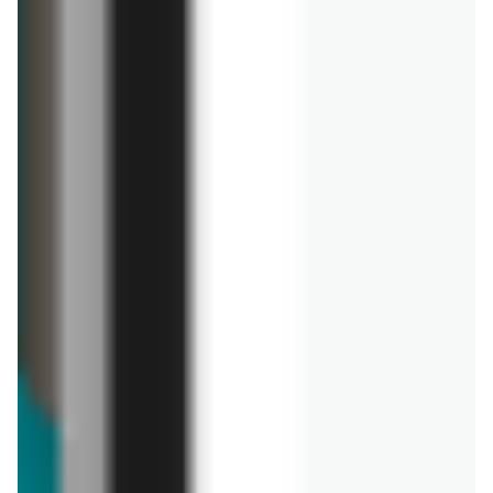
Aktualności
Niedziele handlowe 2024 - kalendarz. W które
niedziele w 2024 sklepy będą otwarte?
14.02.2024
1
ZOBACZ WIĘCEJ