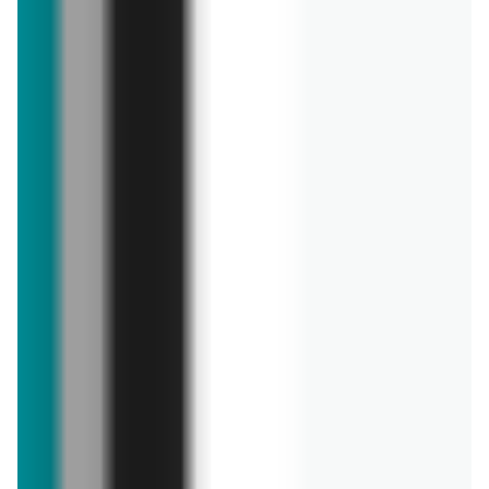
archiwalna
archiwalna
Jula
Jula
Gazetka 25.06-08.07
Gazetka 17.06-24.06