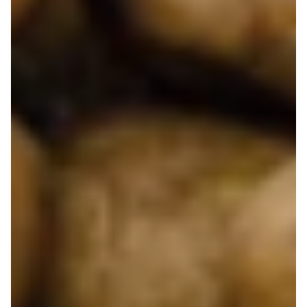
Twój Market
Answear
3 gazetki
0 gazetek
Pobierz aplikację Blix na swój telefon!
Więcej o Blix
O nas