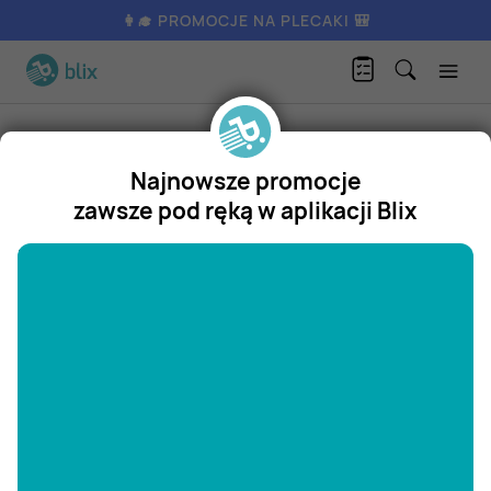
👩‍🎓 PROMOCJE NA PLECAKI 🎒
Sklepy
Jula
Najnowsze promocje
Jula
zawsze pod ręką w aplikacji Blix
Gazetki promocyjne
"/>
Gazetka
1
/
6
aktualna