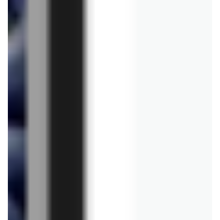
Metabo - to niemiecka marka, która z powodzeniem od wielu lat
dostarcza narzędzia profesjonalistom. Firma Metabo została założona w
latach 20. XX wieku od niemieckiej nazwy ręcznej wiertarki. Produkty
Metabo są przystosowane do pracy praktycznie w każdych warunkach.
Warto polować na zniżki i okazje w sklepach Jula na profesjonalny sprzęt
Metabo. Najbardziej aktualne promocje na drobniejszy sprzęt tego
producenta można znaleźć na stronie internetowej Jula, a także w
gazetkach promocyjnych.
Stanley - to kolejna amerykańska marka, która zasługuje na uwagę osób
odwiedzających markety budowlane i poszukujących narzędzi do
majsterkowania. Elektronarzędzia Stanley zbierają bardzo dobre opinie
wśród użytkowników na całym świecie. Produkty Stanley
wykorzystywane są do użytku zarówno na potrzeby domowe, jak i dla
profesjonalistów. Zakup narzędzi Stanley gwarantuje niezawodność na
wiele lat. Warto więc ponieść jednorazowe wyższe koszty, aby cieszyć się
najlepszej jakości narzędziami przez dłuższy czas.
Dlaczego warto skorzystać z gazetki Jula?
Gazetka promocyjna to jedno z najlepszych miejsc do informowania o
promocjach i aktualnej ofercie. Gazetka została przygotowana w taki
sposób, aby móc ją przyjemnie przeglądać także w czasie wolnym. To