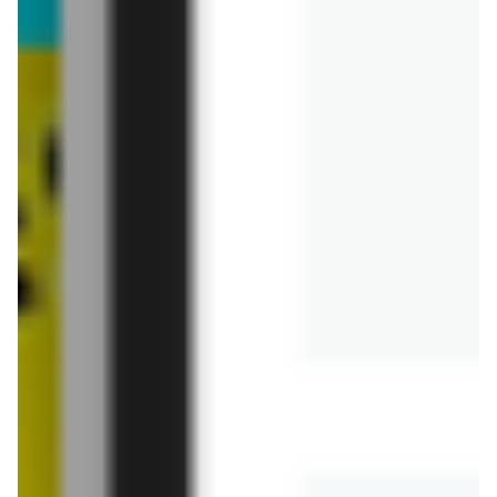
archiwalna
archiwalna
Jula
Jula
Gazetka 07.05-20.05
Gazetka 23.04-06.05
archiwalna
archiwalna
Jula
Jula
Gazetka 09.04-22.04
Gazetka 19.03-08.04