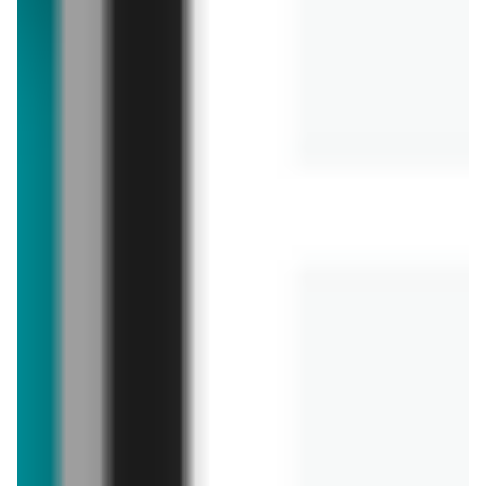
Archiwalne gazetki Jula
archiwalna
archiwalna
Jula
Jula
Gazetka 23.07-05.08
Gazetka 09.07-22.07