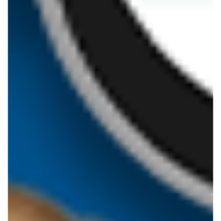
W nowych gazetkach zawsze znajdują się aktualne promocje. Nie trzeba
więc się martwić, że po wizycie w sklepie okaże się, że promocja na dany
produkt jest już nieaktualna.
Warto pamiętać, że przy niektórych produktach może znajdować się
informacja o dostępności promocyjnych produktów jedynie do
wyczerpania zapasów.
FAQ - najczęściej zadawane pytania o sieci
Jula
Jakie promocje znajdziesz w sieci Jula w
najbliższym tygodniu?
Jula oferuje wiele promocji, głównie z kategorii
Czy Jula ma dostępne gazetki w tym
Budowlane. Aktualne oferty możesz znaleźć w
tygodniu?
najnowszej gazetce na blix.pl.
Kliknij tutaj
by obejrzeć
najnowszą gazetkę!
Tak! Aktualnie sieć Jula ma dostępne 2 gazetki.
Gdzie mogę śledzić promocje sieci Jula?