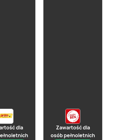
aktualna
Cydr Dobroński
Marakuja
rtość dla
Zawartość dla
aktualna
ełnoletnich
osób pełnoletnich