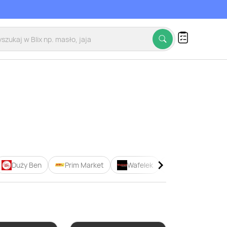
Duży Ben
Prim Market
Wafelek
Żabka