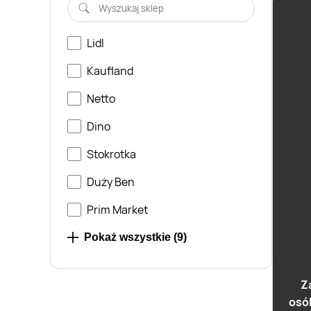
Lidl
Kaufland
Netto
Dino
Stokrotka
Duży Ben
Prim Market
Wafelek
Pokaż wszystkie (
9
)
Żabka
Z
osó