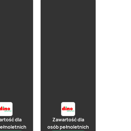
już za 1 dzień
ż za 1 dzień
Cydr Lubelski
łosławski
Klasyczny
wy
rtość dla
Zawartość dla
ełnoletnich
osób pełnoletnich