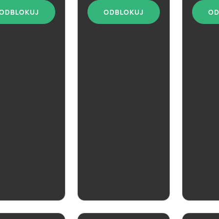
ODBLOKUJ
ODBLOKUJ
OD
Cydr Lu
Różowy
aktualna
Lubelski biały
i
ZOBACZ
ZOBACZ