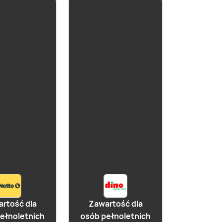
już za 1 dzień
Cydr Miłosławski
Klasyczny
rtość dla
Zawartość dla
ełnoletnich
osób pełnoletnich