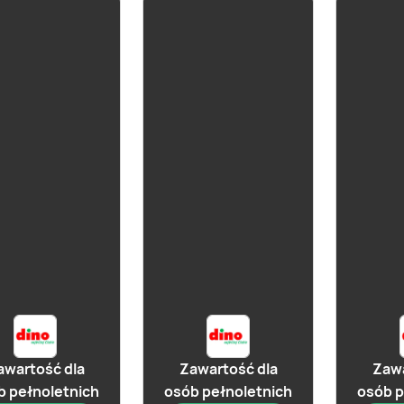
ju
Cydr Mi
już za 1 dzień
Wiśnio
już za 1 dzień
 Dobroński
Perry Noteckie
awartość dla
Zawartość dla
Zawa
b pełnoletnich
osób pełnoletnich
osób p