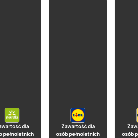
aktualna
Cydr Lubelski
Cytrynowy
awartość dla
Zawartość dla
Zawa
b pełnoletnich
osób pełnoletnich
osób p