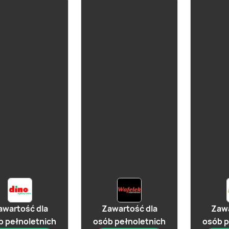
aktualna
już za 1 dzień
Cydr Dobroński
Klasyczny
Lubelski
owy
awartość dla
Zawartość dla
Zawa
b pełnoletnich
osób pełnoletnich
osób p