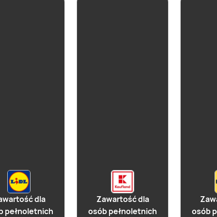
aktualna
Lubelski
aktualna
yczny
Cydr Lubelski
Klasyczny
awartość dla
Zawartość dla
Zawa
b pełnoletnich
osób pełnoletnich
osób p