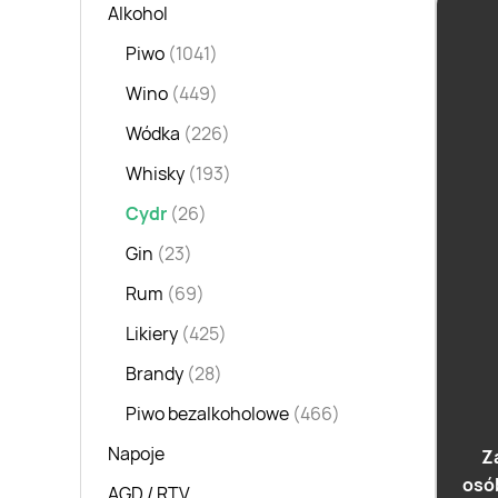
Alkohol
Piwo
(1041)
Wino
(449)
Wódka
(226)
Whisky
(193)
Cydr
(26)
Gin
(23)
Cydr 
Rum
(69)
Klas
Likiery
(425)
Brandy
(28)
Piwo bezalkoholowe
(466)
Napoje
Z
osó
AGD / RTV