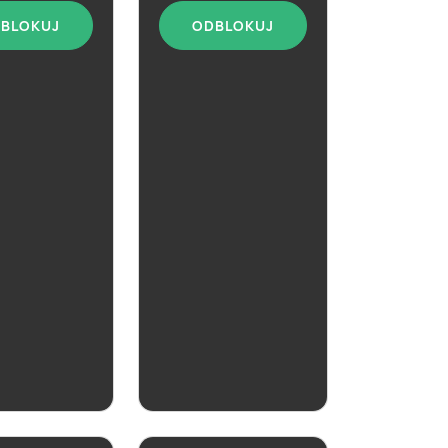
BLOKUJ
ODBLOKUJ
aktualna
belski
ny
ZOBACZ
ZOBACZ