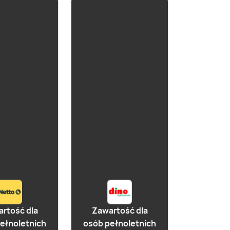
już za 1 dzień
Cydr Miłosławski
Półsłodki
rtość dla
Zawartość dla
ełnoletnich
osób pełnoletnich