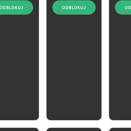
ODBLOKUJ
ODBLOKUJ
OD
Cydr Lu
Klasycz
ZOBACZ
ZOBACZ