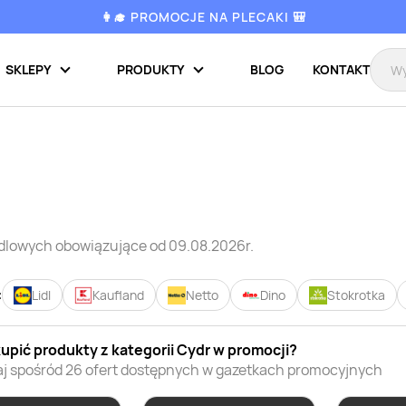
👩‍🎓 PROMOCJE NA PLECAKI 🎒
SKLEPY
PRODUKTY
BLOG
KONTAKT
ndlowych
obowiązujące od 09.08.2026r.
:
Lidl
Kaufland
Netto
Dino
Stokrotka
kupić
produkty z kategorii
Cydr
w promocji?
j spośród
26
ofert dostępnych w gazetkach promocyjnych