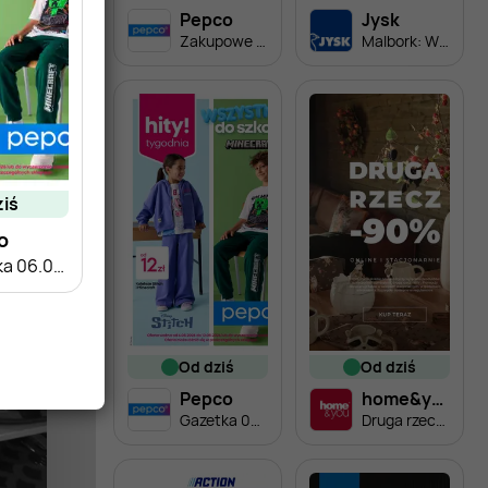
Pepco
Jysk
Zakupowe Inspiracje w Pepco
Malbork: Wielkie Otwarcie JYSK! Już 30.07.2026!
ziś
o
Gazetka 06.08-12.08
od dziś
od dziś
Pepco
home&you
Gazetka 06.08-12.08
Druga rzecz -90%