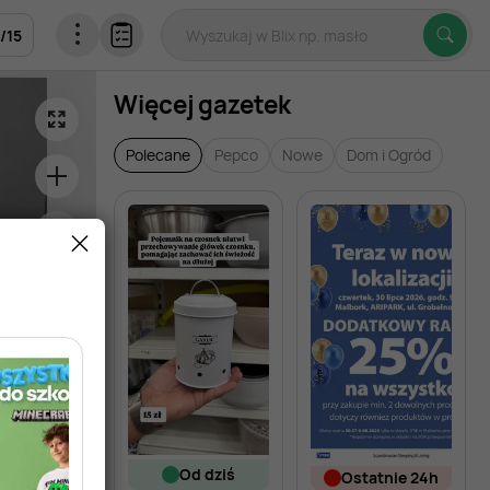
/
15
Więcej gazetek
Polecane
Pepco
Nowe
Dom i Ogród
od dziś
ostatnie 24h