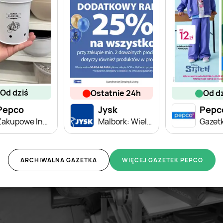
od dziś
ostatnie 24h
od d
Pepco
Jysk
Pepc
Zakupowe Inspiracje w Pepco
Malbork: Wielkie Otwarcie JYSK! Już 30.07.2026!
ARCHIWALNA GAZETKA
WIĘCEJ GAZETEK PEPCO