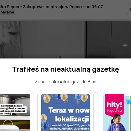
tka Pepco - Zakupowe Inspiracje w Pepco - od 09.07
1
rchiwalna
Trafiłeś na nieaktualną gazetkę
Zobacz aktualne gazetki Blix!