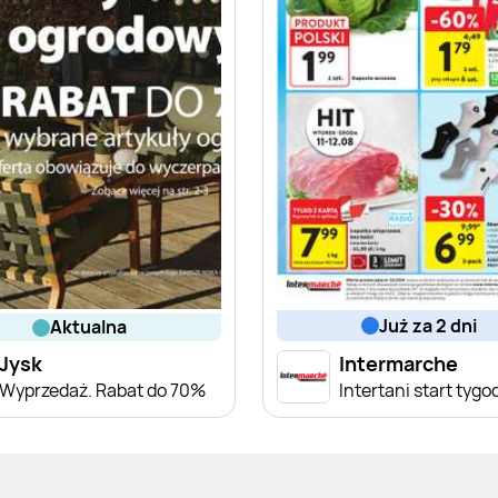
już za 2 dni
aktualna
Jysk
Intermarche
Wyprzedaż. Rabat do 70%
Intertani start tygo