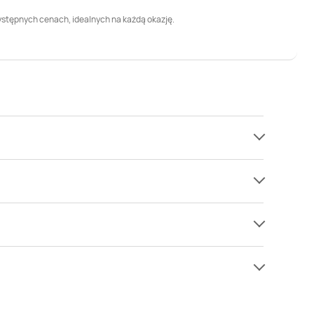
rzystępnych cenach, idealnych na każdą okazję.
ość promocji w najpopularniejszych sieciach.
e na bieżąco dostępność promocji, niedługo na pewno
ą stronę
i sprawdź wszystkie dostępne okazje.