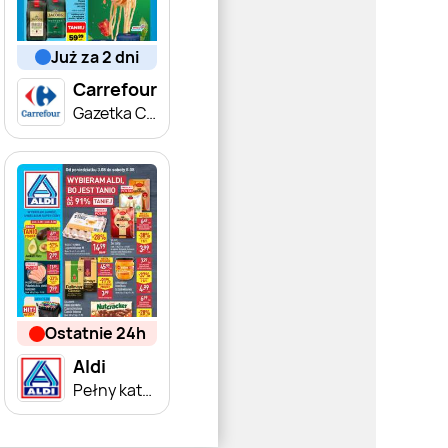
już za 2 dni
Carrefour
Gazetka Carrefour od poniedziałku
ostatnie 24h
Aldi
Pełny katalog!