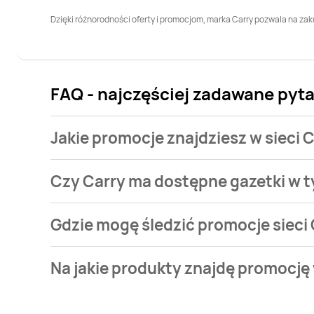
Dzięki różnorodności oferty i promocjom, marka Carry pozwala na zaku
FAQ - najczęściej zadawane pytan
Jakie promocje znajdziesz w sieci 
Niestety, ale sieć Carry nie ma w tym tygodniu żadny
Czy Carry ma dostępne gazetki w 
Niestety, ale w tym tygodniu nie mamy aktualnych g
Gdzie mogę śledzić promocje sieci
Niedługo na pewno pojawi się nowa ulotka Carry!
Promocje sklepu Carry najwygodniej śledzić na Blix
Na jakie produkty znajdę promocję
pojawi się nowa ulotka Carry!
Carry oferuje wiele różnych gazetek i promocji. Najczę