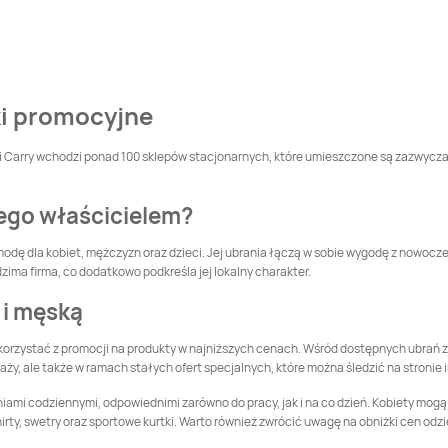
tki promocyjne
ieci Carry wchodzi ponad 100 sklepów stacjonarnych, które umieszczone są zazwy
 jego właścicielem?
 modę dla kobiet, mężczyzn oraz dzieci. Jej ubrania łączą w sobie wygodę z nowocz
dzima firma, co dodatkowo podkreśla jej lokalny charakter.
 i męską
 korzystać z promocji na produkty w najniższych cenach. Wśród dostępnych ubrań zn
, ale także w ramach stałych ofert specjalnych, które można śledzić na stronie
ami codziennymi, odpowiednimi zarówno do pracy, jak i na co dzień. Kobiety mogą l
ty, swetry oraz sportowe kurtki. Warto również zwrócić uwagę na obniżki cen odzież