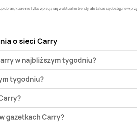
p ubrań, które nie tylko wpisują się w aktualne trendy, ale także są dostępne w p
ia o sieci Carry
Carry w najbliższym tygodniu?
ch ofert.
tym tygodniu?
azetek sieci Carry. Sprawdzamy dla Ciebie na bieżąco dostępn
 Carry?
.pl. Aktualnie nie mamy gazetek Carry. Sprawdzamy dla Ciebi
 w gazetkach Carry?
ściej są to produkty z kategorii , ale nie tylko.
Wejdź na nasz