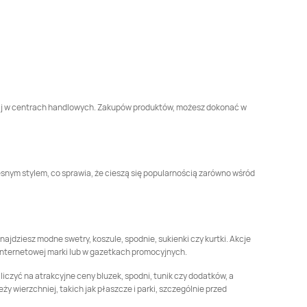
czaj w centrach handlowych. Zakupów produktów, możesz dokonać w
esnym stylem, co sprawia, że cieszą się popularnością zarówno wśród
ajdziesz modne swetry, koszule, spodnie, sukienki czy kurtki. Akcje
 internetowej marki lub w gazetkach promocyjnych.
iczyć na atrakcyjne ceny bluzek, spodni, tunik czy dodatków, a
y wierzchniej, takich jak płaszcze i parki, szczególnie przed