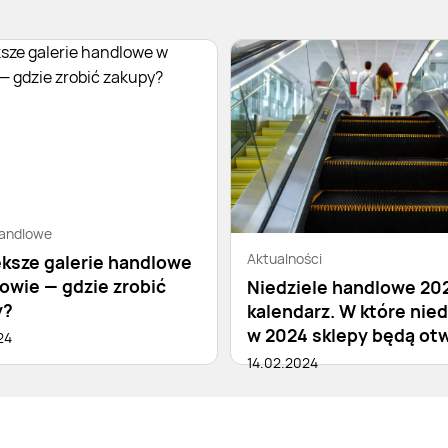
handlowe
Aktualności
ksze galerie handlowe
owie — gdzie zrobić
Niedziele handlowe 202
y?
kalendarz. W które nied
w 2024 sklepy będą ot
24
14.02.2024