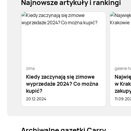
Najnowsze artykuły i rankingi
zima
galerie 
Kiedy zaczynają się zimowe
Najwię
wyprzedaże 2024? Co można
w Krak
kupić?
zakup
20.12.2024
11.09.20
Archiwalne gazetki Carry