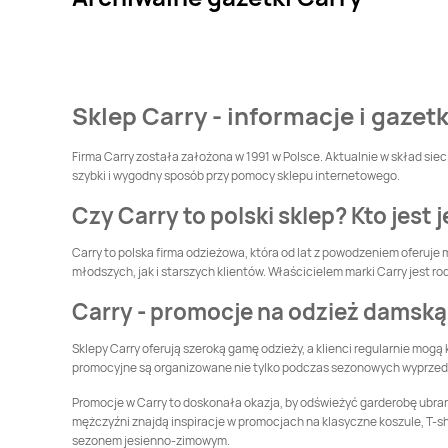
Sklep Carry - informacje i gaze
Firma Carry została założona w 1991 w Polsce. Aktualnie w skład s
szybki i wygodny sposób przy pomocy sklepu internetowego.
Czy Carry to polski sklep? Kto jest
Carry to polska firma odzieżowa, która od lat z powodzeniem oferuje
młodszych, jak i starszych klientów. Właścicielem marki Carry jest ro
Carry - promocje na odzież damską
Sklepy Carry oferują szeroką gamę odzieży, a klienci regularnie mogą
promocyjne są organizowane nie tylko podczas sezonowych wyprzedaży
Promocje w Carry to doskonała okazja, by odświeżyć garderobę ubrani
mężczyźni znajdą inspiracje w promocjach na klasyczne koszule, T-shir
sezonem jesienno-zimowym.