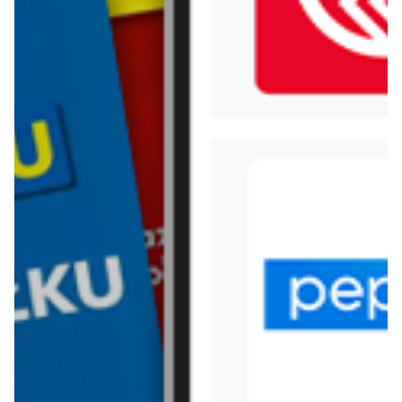
WIĘCEJ GAZETEK DROGERIE
POLSKIE
ARCHIWALNA GAZETKA