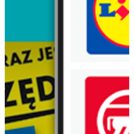
Trafiłeś na nieaktualną gazetkę
Zobacz aktualne gazetki Blix!
od dziś
aktualna
Drogerie Polskie
Rossmann
Gazetka do 31.08
Higiena jamy ustnej - super okazje!