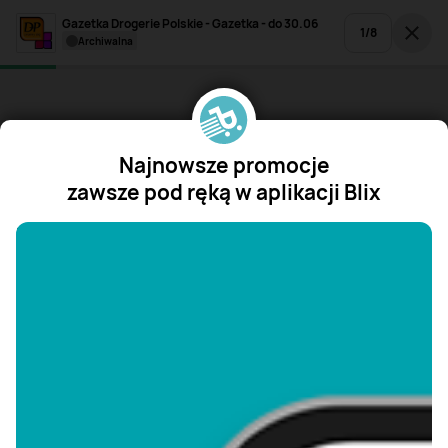
Gazetka Drogerie Polskie - Gazetka - do 30.06
1
/
8
archiwalna
Najnowsze promocje
zawsze pod ręką w aplikacji Blix
"/>