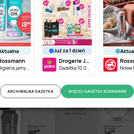
już za 1 dzień
aktualna
aktu
Rossmann
Drogerie Jasmin
Ross
Higiena jamy ustnej - super okazje!
Gazetka 10.08-31.08
ARCHIWALNA GAZETKA
WIĘCEJ GAZETEK ROSSMANN