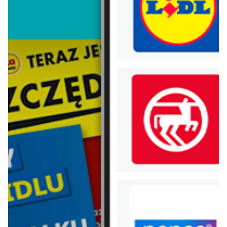
Lego
Bebiko
Vileda
Xiaomi
Electrolux
Samsung
Hot wheels
Huawei
Nestle
Mlekovita
Danone
Chivas regal
Pobierz aplikację Blix na swój telefon!