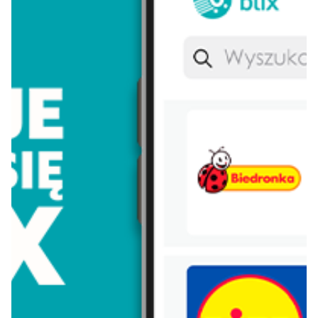
Lay's
Persil
Eveline
Morliny
Nivea
Parkside
Nutella
Łomża
Dada
Pudliszki
Nescafe
Zott primo
Piątnica
Pampers