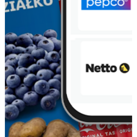
Więcej o Blix
O nas
Współpraca
Polityka prywatności
Polityka cookies
Regulamin
OWR
Kontakt
Nasze produkty