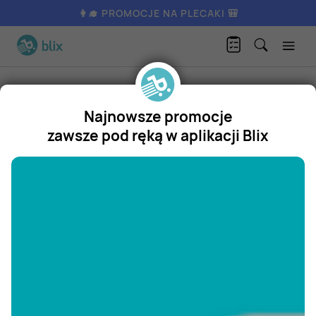
👩‍🎓 PROMOCJE NA PLECAKI 🎒
Marka
Hot wheels
Najnowsze promocje
Hot wheels - promocje i gazetki
zawsze pod ręką w aplikacji Blix
"/>
Gazetki promocyjne z produktami Hot
wheels