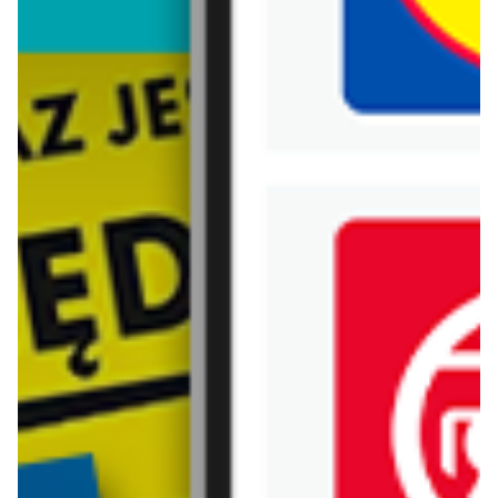
ZOBACZ
ZOBACZ
aktualna
Samochodzik Hot Wheels
ZOBACZ
Pasłęk
Pieguski
Smukee
Hykker