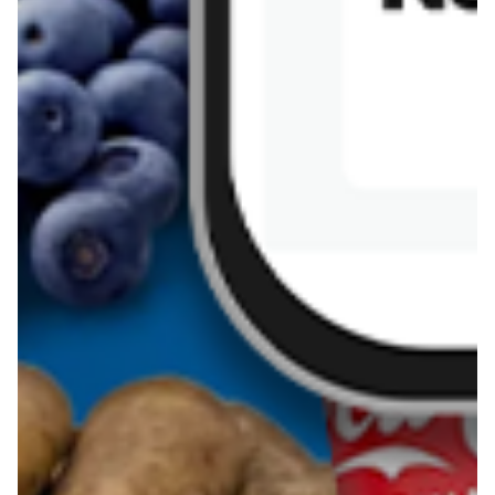
Danone
Chivas regal
Pobierz aplikację Blix na swój telefon!
Więcej o Blix
O nas
Współpraca
Polityka prywatności