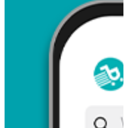
od dziś
aktualna
Zestaw 5 samochodzików
Samochodzik Hot Wheels
Hot Wheels
3-pak
ZOBACZ
ZOBACZ
aktualna
Samochodzik Hot Wheels
aktualna
1-pak
Pojazd Hot Wheels
ZOBACZ
ZOBACZ