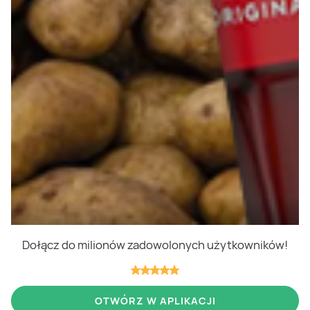
Polityka cookies
Regulamin
OWR
Kontakt
Nasze produkty
Kupony i kody
Lista zakupów
Cashback
Blix Ukraine
Dołącz do milionów zadowolonych użytkowników!
Niedziele handlowe
OTWÓRZ W APLIKACJI