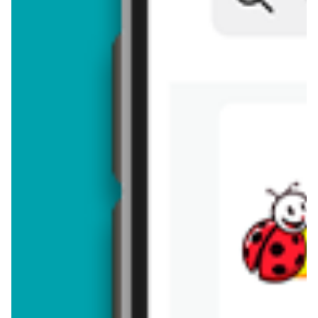
aktualna
aktualna
Samochodzik Hot Wheels
Pojazd Hot Wheels
1-pak
ZOBACZ
ZOBACZ