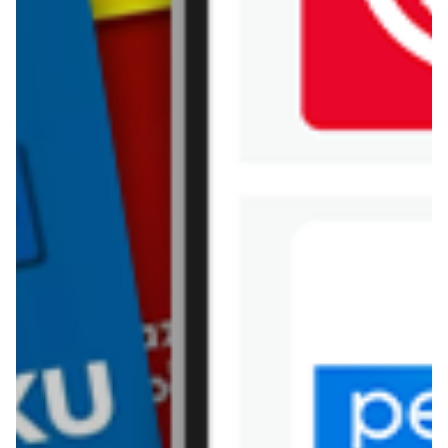
Elefun
Clementoni
Kayet
Emerson
Popularne marki
Żywiec
Milka
Koral
Włoszczowa
Lay's
Persil
Eveline
Morliny
Nivea
Parkside
Nutella
Łomża