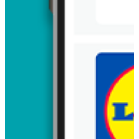
aktualna
aktualna
Samochodzik Hot Wheels
Samochodzik Hot Wheels
3-pak
5-pak
ZOBACZ
ZOBACZ
aktualna
aktualna
Samochodzik Hot Wheels
Małe samochodziki Hot
5-pak
Wheels