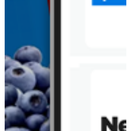
Dada
Pudliszki
Nescafe
Zott primo
Piątnica
Pampers
Lego
Bebiko
Vileda
Xiaomi
Electrolux
Samsung
Hot wheels
Huawei
Nestle
Mlekovita