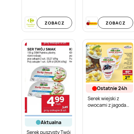
ZOBACZ
ZOBACZ
ostatnie 24h
Serek wiejski z
owocami z jagodami
Piątnica
aktualna
Serek puszysty Twój