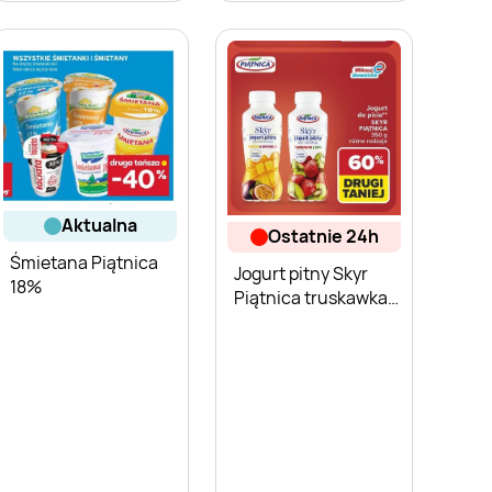
aktualna
ostatnie 24h
Śmietana Piątnica
Jogurt pitny Skyr
18%
Piątnica truskawka
kiwi