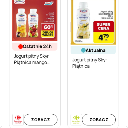
ostatnie 24h
aktualna
Jogurt pitny Skyr
Jogurt pitny Skyr
Piątnica mango
Piątnica
marakuja
ZOBACZ
ZOBACZ