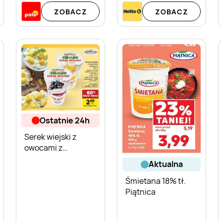
ZOBACZ
ZOBACZ
ostatnie 24h
Serek wiejski z
owocami z
ananasem Piątnica
aktualna
Śmietana 18% tł.
Piątnica