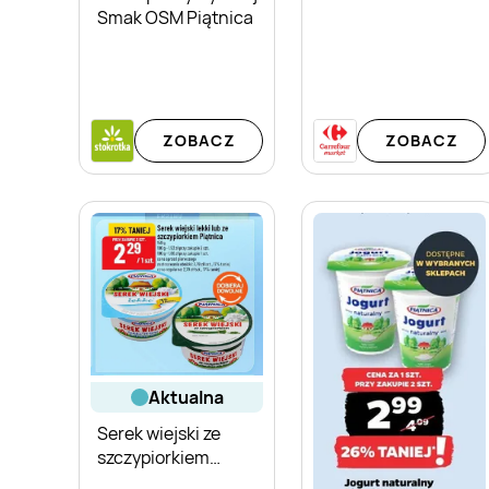
Smak OSM Piątnica
ZOBACZ
ZOBACZ
aktualna
Serek wiejski ze
szczypiorkiem
Piątnica