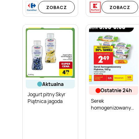
ZOBACZ
ZOBACZ
aktualna
ostatnie 24h
Jogurt pitny Skyr
Serek
Piątnica jagoda
homogenizowany
Piątnica
truskawkowy