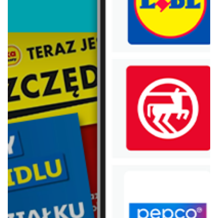
Vileda
Xiaomi
Electrolux
Samsung
Hot wheels
Huawei
Nestle
Mlekovita
Danone
Chivas regal
Pobierz aplikację Blix na swój telefon!