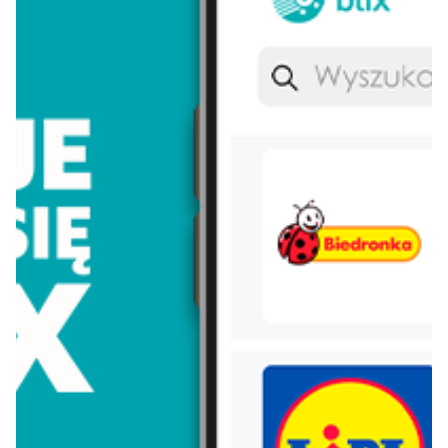
Lay's
Persil
Eveline
Morliny
Nivea
Parkside
Nutella
Łomża
Dada
Pudliszki
Nescafe
Zott primo
Piątnica
Pampers
Lego
Bebiko