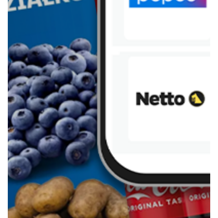
Więcej o Blix
O nas
Współpraca
Polityka prywatności
Polityka cookies
Regulamin
OWR
Kontakt
Nasze produkty