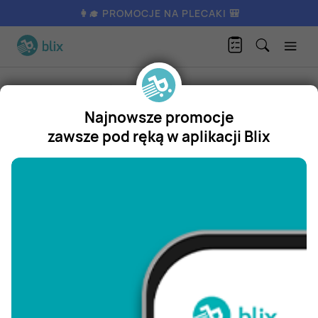
👩‍🎓 PROMOCJE NA PLECAKI 🎒
Marka
Aqua zdrój
Najnowsze promocje
Aqua zdrój - promocje i gazetki
zawsze pod ręką w aplikacji Blix
"/>
Agro
Millano
Naturio chia
Le
gaulois
Primavega
Popularne marki
Żywiec
Milka
Koral
Włoszczowa