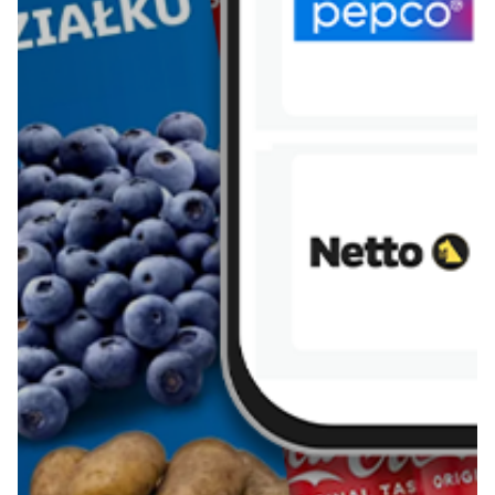
Więcej o Blix
O nas
Współpraca
Polityka prywatności
Polityka cookies
Regulamin
OWR
Kontakt
Nasze produkty