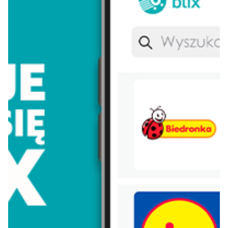
Koral
Włoszczowa
Lay's
Persil
Eveline
Morliny
Nivea
Parkside
Nutella
Łomża
Dada
Pudliszki
Nescafe
Zott primo
Piątnica
Pampers