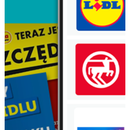
Lego
Bebiko
Vileda
Xiaomi
Electrolux
Samsung
Hot wheels
Huawei
Nestle
Mlekovita
Danone
Chivas regal
Pobierz aplikację Blix na swój telefon!