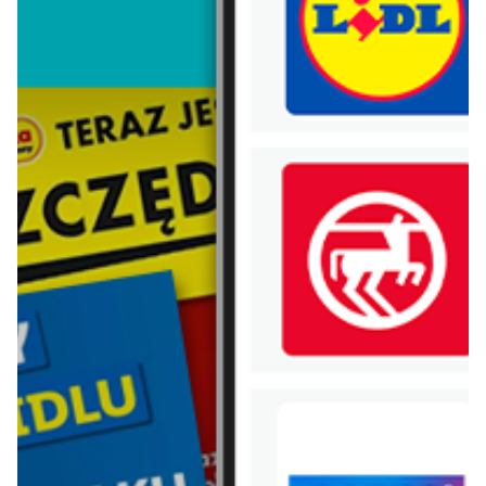
Lego
Bebiko
Vileda
Xiaomi
Electrolux
Samsung
Hot wheels
Huawei
Nestle
Mlekovita
Danone
Chivas regal
Pobierz aplikację Blix na swój telefon!