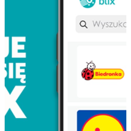
Koral
Włoszczowa
Lay's
Persil
Eveline
Morliny
Nivea
Parkside
Nutella
Łomża
Dada
Pudliszki
Nescafe
Zott primo
Piątnica
Pampers