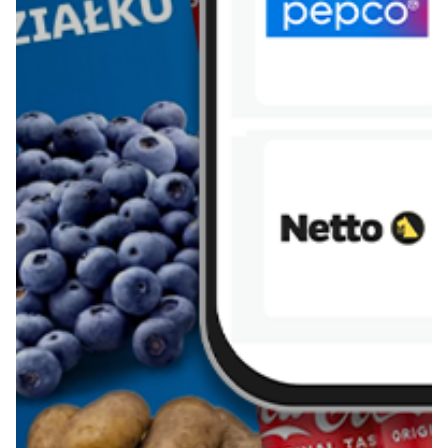
Więcej o Blix
O nas
Współpraca
Polityka prywatności
Polityka cookies
Regulamin
OWR
Kontakt
Nasze produkty