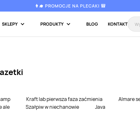
👩‍🎓 PROMOCJE NA PLECAKI 🎒
SKLEPY
PRODUKTY
BLOG
KONTAKT
azetki
camp
Kraft lab pierwsza faza zaćmienia
Almare s
e ale
Szałpiw w niechanowie
Java