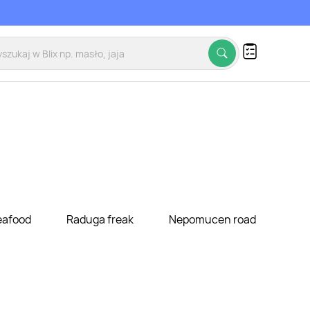
eafood
Raduga freak
Nepomucen road