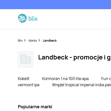
Blix
Marka
Landbeck
Landbeck - promocje i g
Kokett
Kormoran 1 na 100 lite apa
Fun 
vermont ipa
Wrężel tropical imperial india pal
Popularne marki