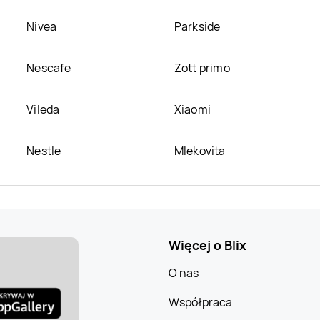
Nivea
Parkside
Nescafe
Zott primo
Vileda
Xiaomi
Nestle
Mlekovita
Więcej o Blix
O nas
Współpraca