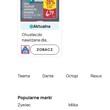
aktualna
Chusteczki
nawilżane dla
niemowląt Mamia
ZOBACZ
Teama
Dante
Octopi
Rexus
Popularne marki
Żywiec
Milka