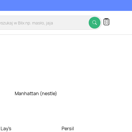
m
Manhattan (nestle)
Lay's
Persil