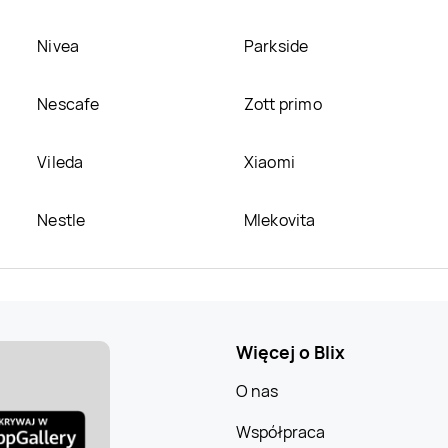
Nivea
Parkside
Nescafe
Zott primo
Vileda
Xiaomi
Nestle
Mlekovita
Więcej o Blix
O nas
Współpraca