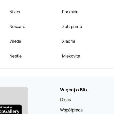
Nivea
Parkside
Nescafe
Zott primo
Vileda
Xiaomi
Nestle
Mlekovita
Więcej o Blix
O nas
Współpraca