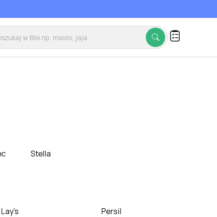
ec
Stella
Lay's
Persil