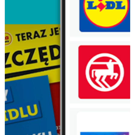
Lego
Bebiko
Vileda
Xiaomi
Electrolux
Samsung
Hot wheels
Huawei
Nestle
Mlekovita
Danone
Chivas regal
Pobierz aplikację Blix na swój telefon!