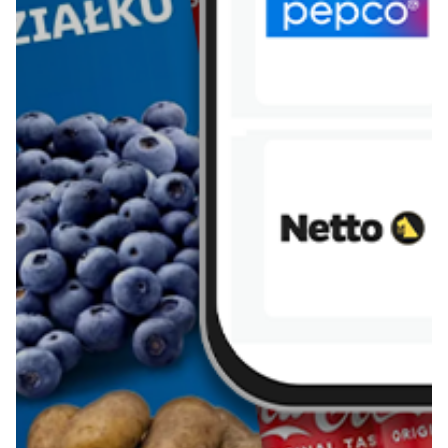
Więcej o Blix
O nas
Współpraca
Polityka prywatności
Polityka cookies
Regulamin
OWR
Kontakt
Nasze produkty