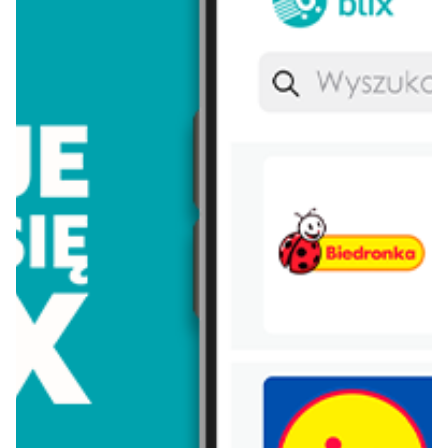
Koral
Włoszczowa
Lay's
Persil
Eveline
Morliny
Nivea
Parkside
Nutella
Łomża
Dada
Pudliszki
Nescafe
Zott primo
Piątnica
Pampers