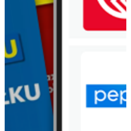
WIĘCEJ GAZETEK DROGERIE
DM
ARCHIWALNA GAZETKA