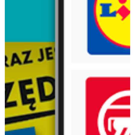
Trafiłeś na nieaktualną gazetkę
Zobacz aktualne gazetki Blix!
aktualna
aktualna
Drogerie DM
Rossmann
Gazetka do 12.08
Nowe MEGA PROMOCJE - od 6.08