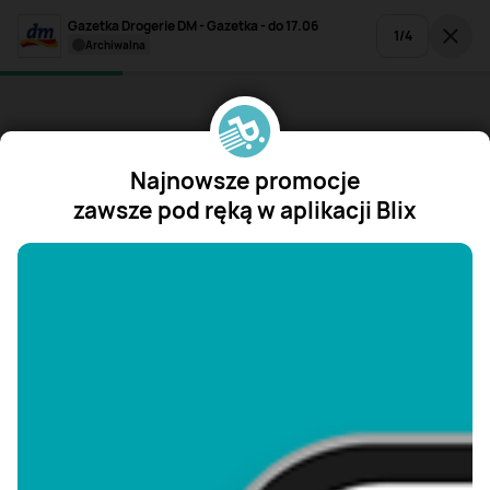
Gazetka Drogerie DM - Gazetka - do 17.06
1
/
4
archiwalna
Najnowsze promocje
zawsze pod ręką w aplikacji Blix
"/>