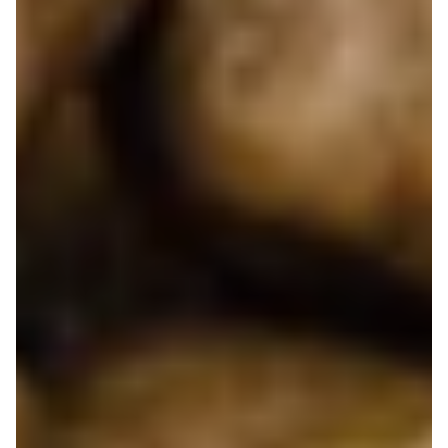
Większość z nas lubi robić zakupy online. w ten sposób nie tylko
zyskujemy możliwość uzyskania ciekawych rabatów, ale także wykonać
zakupy w bezpieczny i komfortowy sposób, bez wychodzenia z domu.
Możliwość zakupów online w sklepach spożywczych jest jednak rzadko
spotykane. Sieć sklepów postanowiła jednak zaryzykować i wprowadzić
taką możliwość w swojej firmie. Nie można ukrywać, że taki sposób
spodobał się klientom. Firma gwarantuje szybką dostawę oraz zawsze
świeże produkty spożywcze. Usługa ta dostępna jest na terenie
większych miast. Dla konsumentów korzystających z tej dodatkowej opcji
czekają promocje, których nie znajdą w sklepach stacjonarnych. Na
stronie dostępny jest także szereg kategorii regionalnych, gdzie
znajdziesz całą masę porad i inspiracji. Zanim wybierzesz się na zakupy,
koniecznie sprawdź, co kryje w sobie strona internetowa sklepu. Życzymy
udanych zakupów!
FAQ - najczęściej zadawane pytania o sieci
Leclerc