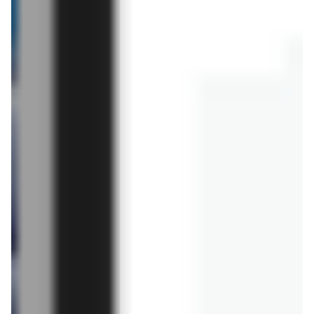
archiwalna
Leclerc
Kupuj tanio z bonus
Sklepy Leclerc w Polsce
Leclerc
Białystok
Leclerc
Bielsko-Biała
Leclerc
Bydgoszcz
Leclerc
Częstochowa
Leclerc
Dobrodzień
Leclerc
Gdańsk
Leclerc
Gliwice
Leclerc
Gorzów
Wielkopolski
Leclerc
Jarosław
Leclerc
Jelenia Góra
ROZWIŃ
Leclerc
Kalisz
Leclerc
Katowice