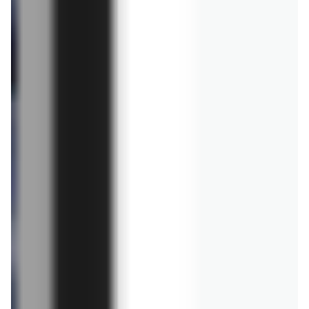
Sklep Leclerc - informacje i gazetki
promocyjne
Leclerc
Kielce
Leclerc
Koszalin
Gazetki promocyjne sieci E.Leclerc to zbiór najciekawszych produktów w
atrakcyjnych cenach oraz licznych rabatów. Asortyment, jaki oferują nam
Leclerc
Kraków
Leclerc
Lubin
sklepy E.Leclerc zawiera w sobie wszystkie niezbędne produkty
spożywcze i nie tylko. Dużym udogodnieniem z pewnością są gazetki
promocyjne oraz możliwość skorzystania ze sklepu internetowego.
Leclerc
Lublin
Leclerc
Nowy Sącz
E.Leclerc to wygodne zakupy, atrakcyjne ceny oraz ekologiczne
rozwiązania.
E.Leclerc - wsystko czego potrzebujesz
Leclerc
Nowy Targ
Leclerc
Olsztyn
E.Leclerc jest francuską siecią sklepów posiadająca łącznie 50 placówek
w kilkunastu województwach w całej Polsce. Historia marki sięga lat 40.
Leclerc
Poznań
Leclerc
Radom
XX wieku, kiedy to powstał pierwszy francuski sklep pod tym szyldem,
założony przez Edouarda Leclerca. Od tego czasu supermarkety i
hipermarkety o tej nazwie otwarto w kilku europejskich krajach.
Leclerc
Rybnik
Leclerc
Rzeszów
Współcześnie sieć działa w oparciu o system franczyzowy, a regionalny
charakter poszczególnych sklepów jest ważną częścią filozofii firmy.
Leclerc
Szczecin
Leclerc
Toruń
Asortyment supermarketów marki Leclerc obejmuje szeroki wybór
wysokiej jakości produktów, które cechuje jednocześnie korzystna cena.