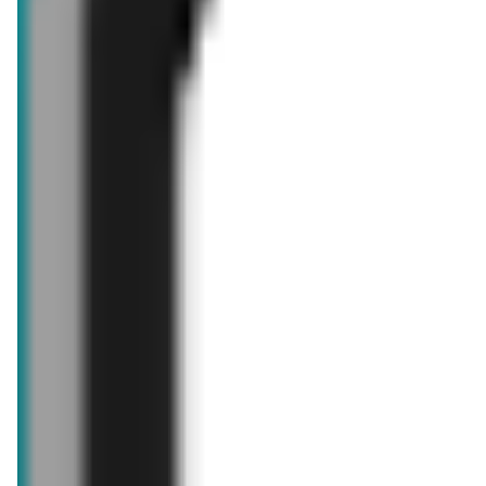
Leclerc
Oferta E.Leclerc
Oceń ofertę:
3,52
Gazetki promocyjne sklepów podobnych
do Leclerc