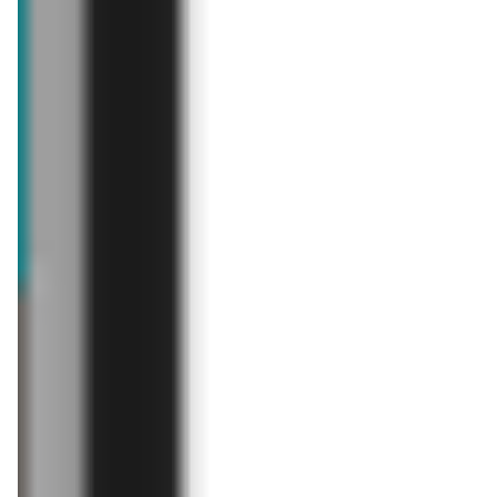
aktualna
aktualna
Kaufland
Aldi
Gazetka Tygodnia
Pełny katalog!