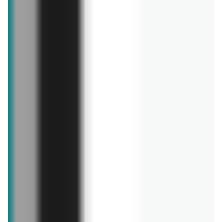
2,49 zł
8,99 zł
Torba sportowa Semi Line