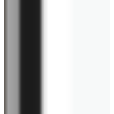
Mleko 2% Krasnystaw
4,99 zł
3,19 zł
Piwo Tyskie Gronie