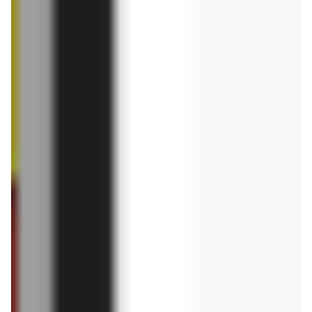
archiwalna
archiwalna
Leclerc
Leclerc
Hity cenowe
Hity cenowe