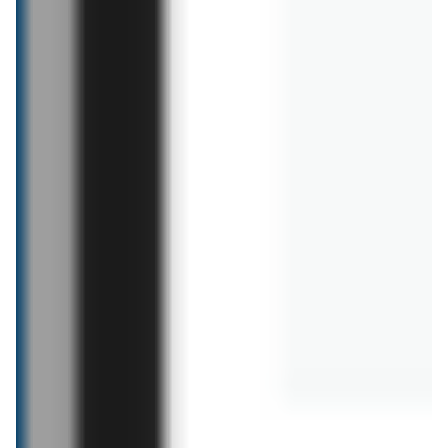
archiwalna
archiwalna
Leclerc
Leclerc
Oferta E.Leclerc
Oferta kosmetyki i art. chemiczne