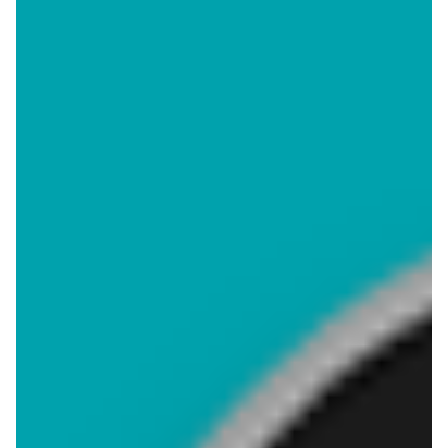
już za 4 dni
już za 4 dni
Leclerc
Leclerc
Oferta E.Leclerc | Powrót do szkoły
Oferta E.Leclerc