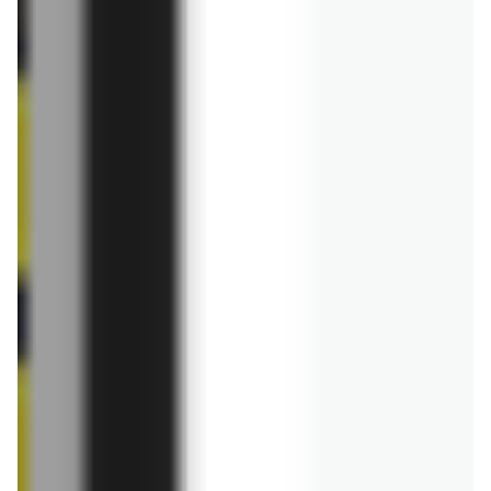
8,99 zł
9,99 zł
Archiwalne gazetki Leclerc