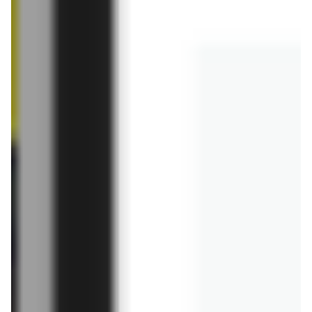
Cukier trzcinowy GoldPack
Cyrkiel z ołówkiem BiC