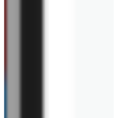
archiwalna
archiwalna
Leclerc
Leclerc
Oferta weekendowa
Oferta E.Leclerc