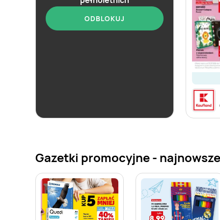
ODBLOKUJ
aktualna
Kaufland
Barek Kauflandu
Gazetki promocyjne - najnowsze