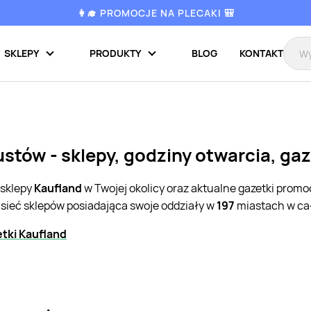
👩‍🎓 PROMOCJE NA PLECAKI 🎒
SKLEPY
PRODUKTY
BLOG
KONTAKT
stów - sklepy, godziny otwarcia, ga
 sklepy
Kaufland
w Twojej okolicy oraz aktualne gazetki promo
 sieć sklepów posiadająca swoje oddziały w
197
miastach w cał
tki Kaufland