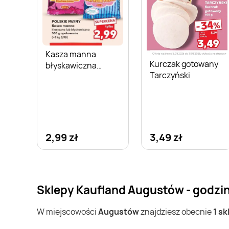
Kasza manna
Kurczak gotowany
błyskawiczna
Tarczyński
Polskie Młyny
2,99 zł
3,49 zł
Sklepy Kaufland Augustów - godzi
W miejscowości
Augustów
znajdziesz obecnie
1 sk