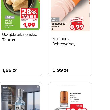
Gołąbki pilzneńskie
Mortadela
Taurus
Dobrowolscy
1,99 zł
0,99 zł