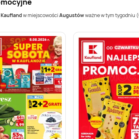
romocyjne
w
Kaufland
w miejscowości
Augustów
ważne w tym tygodniu (03