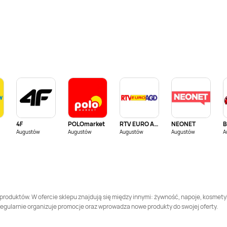
Kaufland
Dęblin
Kaufland
Dzierżoniów
Kaufland
Gdynia
Kaufland
Giżycko
Kaufland
Gorlice
Kaufland
Gorzów
Wielkopolski
Kaufland
Hajnówka
Kaufland
Hrubieszów
4F
POLOmarket
RTV EURO AGD
NEONET
B
Augustów
Kaufland
Jarosław
Augustów
Augustów
Kaufland
Jasło
Augustów
A
Kaufland
Kalisz
Kaufland
Kamienna
Góra
Kaufland
Koło
Kaufland
Kołobrzeg
r produktów. W ofercie sklepu znajdują się między innymi: żywność, napoje, kosmet
ż regularnie organizuje promocje oraz wprowadza nowe produkty do swojej oferty.
Kaufland
Kościerzyna
Kaufland
Koszalin