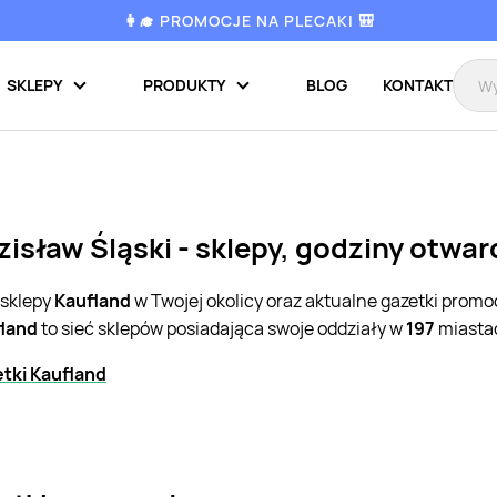
👩‍🎓 PROMOCJE NA PLECAKI 🎒
SKLEPY
PRODUKTY
BLOG
KONTAKT
isław Śląski - sklepy, godziny otwar
 sklepy
Kaufland
w Twojej okolicy oraz aktualne gazetki promo
land
to sieć sklepów posiadająca swoje oddziały w
197
miastac
tki Kaufland