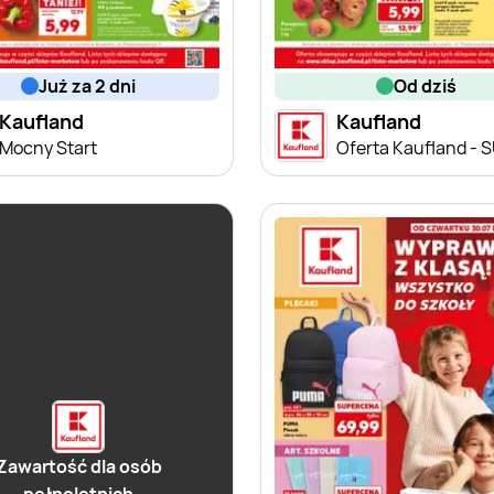
już za 2 dni
od dziś
Kaufland
Kaufland
Mocny Start
Zawartość dla osób
pełnoletnich