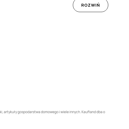
Dziedzice
ROZWIŃ
Kaufland
Dzierżoniów
Kaufland
Elbląg
Kaufland
Giżycko
Kaufland
Gliwice
Kaufland
Gorzów
Kaufland
Gostynin
Wielkopolski
Kaufland
Hrubieszów
Kaufland
Iława
Kaufland
Jasło
Kaufland
Jastrzębie-
Zdrój
Kaufland
Kamienna
Kaufland
Katowice
Góra
Kaufland
Kołobrzeg
Kaufland
Konin
yki, artykuły gospodarstwa domowego i wiele innych. Kaufland dba o
Kaufland
Koszalin
Kaufland
Kraków