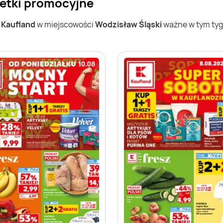
zetki promocyjne
w
Kaufland
w miejscowości
Wodzisław Śląski
ważne w tym tygo