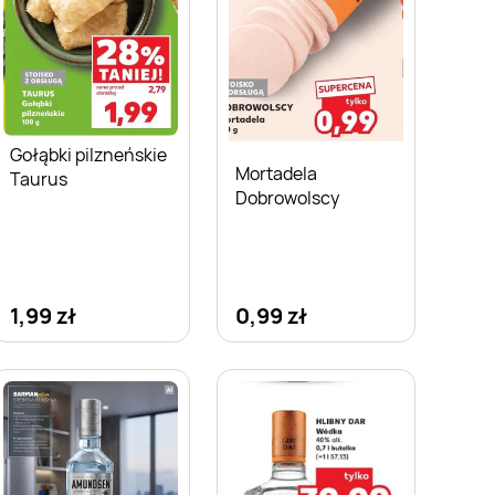
Gołąbki pilzneńskie
Mortadela
Taurus
Dobrowolscy
1,99 zł
0,99 zł