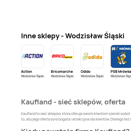
Kaufland
Kaufland
Dąbrowa
Częstochowa
Górnicza
Kaufland
Ełk
Kaufland
Garwolin
Inne sklepy - Wodzisław Śląski
Kaufland
Głogów
Kaufland
Gniezno
Kaufland
Grójec
Kaufland
Grudziądz
Action
Bricomarche
Odido
PSB Mrówk
Kaufland
Wodzisław Śląski
Inowrocław
Wodzisław Śląski
Wodzisław Śląski
Kaufland
Jabłonna
Wodzisław Śląs
Kaufland
Jaworzno
Kaufland
Jędrzejów
Kaufland - sieć sklepów, oferta
Kaufland
Kędzierzyn-
Kaufland
Kielce
Kaufland to sieć sklepów, która oferuje swoim klientom szeroki wybó
Koźle
to, aby jego oferta była bogata i atrakcyjna dla klientów. Dlatego te
Kaufland
Końskie
Kaufland