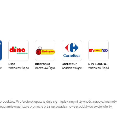
Kaufland
Dębica
Kaufland
Dęblin
Kaufland
Gdańsk
Kaufland
Gdynia
Kaufland
Goleniów
Kaufland
Gorlice
Kaufland
Gryfice
Kaufland
Hajnówka
a
Dino
Biedronka
Carrefour
RTV EURO AGD
ki
Wodzisław Śląski
Kaufland
Jarocin
Wodzisław Śląski
Wodzisław Śląski
Kaufland
Jarosław
Wodzisław Śląski
Kaufland
Jelenia Góra
Kaufland
Kalisz
Kaufland
Kluczbork
Kaufland
Koło
r produktów. W ofercie sklepu znajdują się między innymi: żywność, napoje, kosmet
ż regularnie organizuje promocje oraz wprowadza nowe produkty do swojej oferty.
Kaufland
Kościan
Kaufland
Kościerzyna