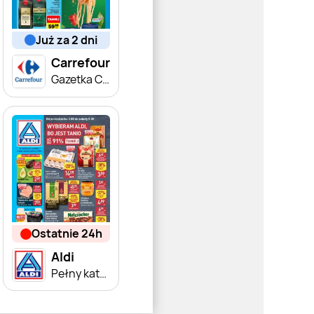
już za 2 dni
Carrefour
Gazetka Carrefour od poniedziałku
ostatnie 24h
Aldi
Pełny katalog!