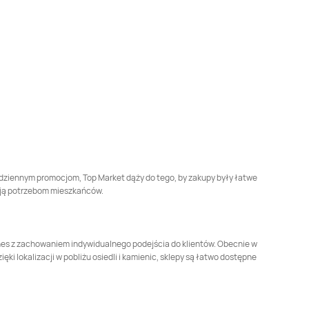
odziennym promocjom, Top Market dąży do tego, by zakupy były łatwe
dają potrzebom mieszkańców.
iznes z zachowaniem indywidualnego podejścia do klientów. Obecnie w
i lokalizacji w pobliżu osiedli i kamienic, sklepy są łatwo dostępne