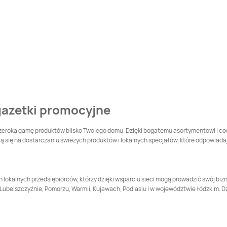
 gazetki promocyjne
e szeroką gamę produktów blisko Twojego domu. Dzięki bogatemu asortymentowi i c
ją się na dostarczaniu świeżych produktów i lokalnych specjałów, które odpowia
ch lokalnych przedsiębiorców, którzy dzięki wsparciu sieci mogą prowadzić swój b
belszczyźnie, Pomorzu, Warmii, Kujawach, Podlasiu i w województwie łódzkim. Dzięk