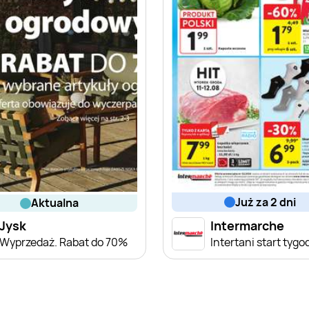
już za 2 dni
aktualna
Jysk
Intermarche
Wyprzedaż. Rabat do 70%
Intertani start tygo